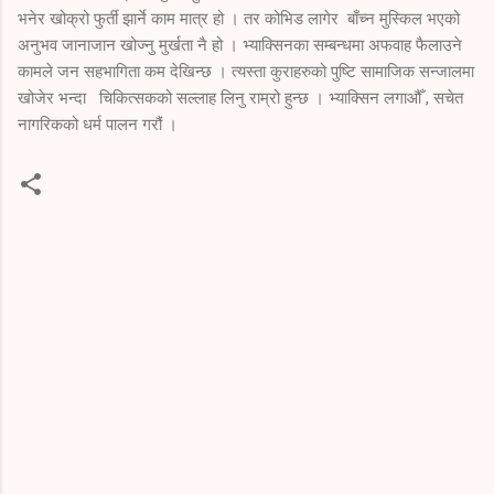
भनेर खोक्रो फुर्ती झार्ने काम मात्र हो । तर कोभिड लागेर बाँच्न मुस्किल भएको
अनुभव जानाजान खोज्नु मुर्खता नै हो । भ्याक्सिनका सम्बन्धमा अफवाह फैलाउने
कामले जन सहभागिता कम देखिन्छ । त्यस्ता कुराहरुको पुष्टि सामाजिक सन्जालमा
खोजेर भन्दा चिकित्सकको सल्लाह लिनु राम्रो हुन्छ । भ्याक्सिन लगाऔँ , सचेत
नागरिकको धर्म पालन गरौं ।
C
o
m
m
e
n
t
s