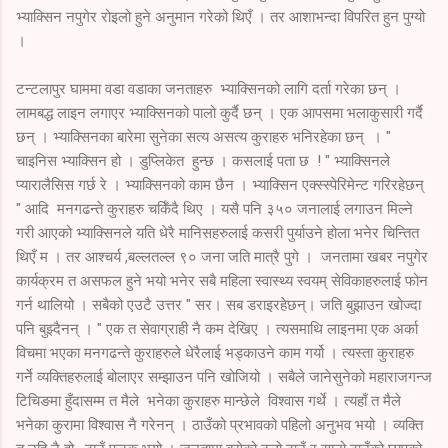
भ्याक्सिन नपुगेर रोइलो हुने अनुमान गरेको थिएँ । तर आशाभन्दा विपरित हुन पुग्यो
।
टन्टलापुर घाममा वडा वडाका जनताहरु भ्याक्सिनको लागि दर्ता गरेका छन् ।
लामबद्ध लाइन लगाएर भ्याक्सिनको पालो कुर्दै छन् । एक आपसमा भलाकुसारी गर्दै
छन् । भ्याक्सिनका बारेमा सुनेका सत्य असत्य कुराहरु भनिरहेका छन् । "
चाइनिस भ्याक्सिन हो । डुप्लिकेत हुन्छ । कसलाई पता छ ! " भ्याक्सिनले
प्यारालैसिस गर्छ रे । भ्याक्सिनको काम छैन । भ्याक्सिन एक्स्स्पेरिमेन्ट गरिरहेछन्
" आदि मनगढन्ते कुराहरु चर्किँदै थिए । यसै पनि ३५० जनालाई लगाउन मिल्ने
गरी आएको भ्याक्सिनले यति धेरै मानिसहरुलाई कसरी पुर्याउने होला भनेर चिन्तित
थिएँ म । तर आश्चर्य ,बल्लतल्ल ९० जना जति मात्रै पुगे । जनतामा खबर नपुगेर
कार्यक्रम त असफल हुने भयो भनेर सबै महिला स्वास्थ्य स्वयम् सेविकाहरुलाई फोन
गर्न थालियो । सबैको एउटै उत्तर " सर। सब डराइरहेछन्। जति बुझाउन खोज्दा
पनि बुझ्दैनन् । " एक त सेवाग्राही नै कम देखिए । त्यसमाथि लाइनमा एक अर्का
विचमा भएका मनगढन्ते कुराहरुले धेरैलाई भड्काउने काम गर्यो । त्यस्ता कुराहरु
गर्ने व्यक्तिहरुलाई बोलाएर सम्झाउन पनि खोजियो । सबैले जानेसुनेको महाराजगन्ज
टिचिङमा हुँदासम्म त मैले भनेका कुराहरु मान्छेले विश्वास गर्थे । त्यहाँ त मैले
भनेका कुरामा विश्वास नै गरेनन् । ठाउँको प्रभावको पहिलो अनुभव भयो । व्यक्ति