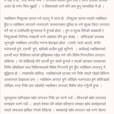
त उहि नै हो , ठाउँ फरक भयो । जनतामा बसेको ठुलो ठाउँ र सानो ठाउँको छापको
असर हो भनेर चित्त बुझाएँ । र विश्वासको जरो पनि कम हुनु स्वभाविक नै हो ।
भ्याक्सिन निशुलक प्राप्त गर्न पाउनु नै भाग्य हो ।निशुल्क प्राप्त भएको भ्याक्सिन
हुँदा त भ्याक्सिन लगाउने नलगाउने जनमानसमा दुविधा छ भने शुल्क लिएर लगाउन
पर्ने भए त उपस्थिति शुन्यसरह नै हुन्थ्यो होला । हुन त शुल्क तिरेको सक्कली र
निशुल्कको जिनिस नक्कली भन्ने आशंका पनि हुन सक्छ । कोभिडको उपलब्ध
जुनसुकै भ्याक्सिन लगाउँदा नगन्य बेफाइदा होला ।जस्तै: ज्वरो आउने, शरीर
गलेजस्तो हुने, एलर्जी हुने, खोपेको ठाउँमा दुख्ने सुन्निने । कसैलाई भ्याक्सिनको
एलर्जी भएर सिकिस्त पारेको इतिहासमा रहेछ भने पनि विशेष निगरानिमा लगाउन
सकिन्छ । जो कोहिलाई पनि एलर्जी हुन सक्ने हुनाले र भएको खण्डमा उपचारका
निम्ति औषधिहरु तथा चिकित्सकको विशेष निगरानी हुने हुँदा भ्याक्सिन लगाउनु नै
बुद्धिमता हो । त्यसमाथि कोभिड भ्याक्सिनको प्रभाव भने निकै राम्रो रहेको विभिन्न
अध्ययनले देखाएका छन् । भ्याक्सिन लगाएर हुने जोखिम नलगाउदा हुने कोभिडको
जोखिम भन्दा निकै कम रहेकोले भ्याक्सिन लगाउन विशेष जोड गर्नुपर्ने हुन्छ ।
सुरुसुरुमा मानिसहरु खोप लगाउन निकै डर मान्ने गर्थे । विफरको खोप लगाउदा
मान्छेहरु भाग्ने गर्थे । हाम्रो देशमा धेरै वर्षको परिश्रम पस्चात खोप कार्यक्रमले
राम्रो सफलता हासिल गरेको देखिन्छ । बच्चालाई खोप लगाउन पर्छ भन्ने चेतना