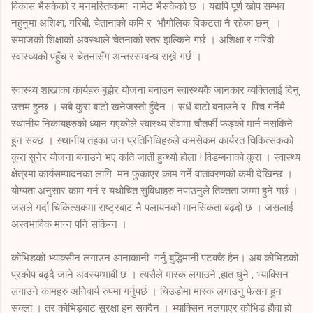
विकास भैसकेको र मनमस्तिष्कमा नामेट भैसकेको छ । यद्यपि पूर्ण खोप सम्भव
नहुनुमा अशिक्षा, गरिबी, चेतानाको कमि र भौगोलिक विकटता नै रहेका छन् ।
समाजको शिक्षाको अवस्थाले चेतनाको स्तर झल्किने गर्छ । अशिक्षा र गरिवी
स्वास्थ्यको पहुँच र चेतनासँग अन्तरसम्बन्ध राख्ने गर्छ ।
स्वास्थ्य शाखाका कार्यहरु बुझेर योजना बनाउन स्वास्थ्यकै जानकार व्यक्तिलाई दिनु
उत्तम हुन्छ । सबै कुरा बाटो खनेजस्तो हुँदैन । सधैं बाटो बनाउने र पिच गर्नेमै
स्थानीय निकायहरुको ध्यान गएकोले स्वास्थ्य सेवामा चौतर्फी फड्को मार्न नसकिने
हुन सक्छ । स्थानीय तहका जन प्रतिनिधिहरुले कमसेकम कार्यरत चिकित्सकको
कुरा सुनेर योजना बनाउने भए कति जाती हुन्थ्यो होला ! विडम्बनाको कुरा । स्वास्थ्य
क्षेत्रमा कार्यसम्पादनका लागि मन फुकाएर काम गर्ने वातावरणको कमी देखिन्छ ।
योग्यता अनुसार काम गर्न र यथोचित सुविधाहरु नपाउनुले तिक्तता जम्मा हुने गर्छ ।
जसले गर्दा चिकित्सकमा राष्ट्रबाट नै पलायनको मानसिकता बढ्दो छ । जसलाई
अस्वभाविक मान्न पनि सकिन्न ।
कोभिडको भ्याक्सीन लगाउन आनाकानी गर्नु बुद्धिमानी पटक्कै हैन। अब कोभिडको
प्रकोप बढ्दै जाने अवस्यम्भावी छ । त्यसैले मास्क लगाउने ,हात धुने , भ्याक्सिन
लगाउने कामहरु अनिवार्य रुपमा गर्नुपर्छ । चिउडोमा मास्क लगाउनु फेसन हुन
सक्ला । तर कोभिड्बाट सुरक्षा हुन सक्दैन । भ्याक्सिन नलगाएर कोभिड हौवा हो