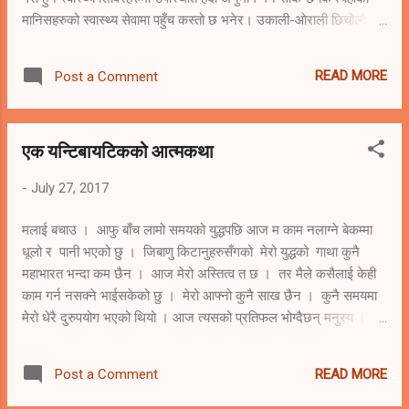
मानिसहरुको स्वास्थ्य सेवामा पहुँच कस्तो छ भनेर। उकाली-ओराली छिचोल्दै
आशाको पोको बोकेर एकीकृत घुम्ती शिविरमा आउनेहरु सयौँ हुन्छन्। प्युठानको
एउटा गाउँमा भएको घुम्ती शिविर पुग्दा मैले अनुभव गरेका केही कुरा यहाँ पोख्न
READ MORE
Post a Comment
चाहन्छु। चाउरिएका अनुहार, कुप्रिएका ढाड, दमले पीडित शरीर, खिइएका घुँडा,
भारीले थिचेर गलेका ज्यान, सँधै दुखेर फत्रक्कै पार्ने पेट, जन्मदैदेखि विकास हुन
नसकेका शरीर आदि धेरैको भरोसाको केन्द्र बन्छ गाउँमा पुग्ने शिविर। आफ्ना
एक यन्टिबायटिकको आत्मकथा
केही न केही स्वास्थ्य सम्बन्धी गुनासो बोकेर शिविरमा ओइरो लाग्नेहरु कति हुन्छन्
कति। घुम्ती शिबिरमा जिल्लाबाट आएका सरकारी डाक्टरले केही फरक गर्लान् र
-
July 27, 2017
केही चमत्कार हुन्छ कि भनेर आशा बोकेका निर्दोष मनहरुसँगको दुई दिनको
साक्षातत्कार मेरो लागि अविस्मरणीय रह्यो। त्यँहाको वा...
मलाई बचाउ । आफु बाँच लामो समयको युद्धपछि आज म काम नलाग्ने बेकम्मा
धूलो र पानी भएको छु । जिबाणु किटानुहरुसँगको मेरो युद्धको गाथा कुनै
महाभारत भन्दा कम छैन । आज मेरो अस्तित्व त छ । तर मैले कसैलाई केही
काम गर्न नसक्ने भाईसकेको छु । मेरो आफ्नो कुनै साख छैन । कुनै समयमा
मेरो धेरै दुरुपयोग भएको थियो । आज त्यसको प्रतिफल भोग्दैछन् मनुस्य ।
मलाई एउटै कुरामा उदेक लाग्थ्यो कि मलाई बनाउन सक्ने बुद्धिभएको मनुस्य
प्रजातिले मलाई चलाउन भने रत्तिभर जानेनन् । शायद मलाई चलाउने कडा
READ MORE
Post a Comment
कानुन बनाउन सकेनन् । त्यसैले त म जथाभाबी प्रयोगमा परे । जसले पनि
प्रयोग गर्न सक्यो । मेरो ब्यापार गरेर मान्छेले अथाह कमाए । ........ओहो । म