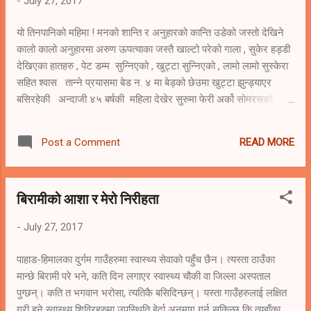
-
July 27, 2017
भैसक्यो । समय पाए भने त अबस्य पढ्छु भनेर गुल्मी जिल्ला अस्पतालमा भएको
पोस्टिंग बाट रिडी सरुवा गर्न न...
यो तिनपानिको महिमा ! मनको शान्ति र अनुहारको कान्ति उडेको जस्तो देखिने
कालो कालो अनुहारमा अरुण ऊपत्याका जस्तै खाल्टो परेको गाला , सुकेर हड्डी
देखिएका हातहरु , पेट डम्म सुन्निएको , खुट्टा सुन्निएको , लामो लामो सुस्केरा
सहित श्वास तान्ने प्रयासमा बेड न. ४ मा बेड्को छेउमा खुट्टा झुन्ड्याएर
बसिरहेकी अन्दाजी ४५ बर्षकी महिला देखेर सुरुमा फेरी अर्को सोमरसको
महिमाले जिर्ण तुल्याएको शरीरको अवस्था टुलुटुलु हेरेर निरीह बस्नुपर्ने जस्तो
लाग्यो । "कति दिन भयो भर्ना भएtको ?" मैले सोधे । " २ दिन भयो " ,
READ MORE
Post a Comment
बिरामीको आफ़न्तिले उत्तर दिए । " पेट सुन्निएको रहेछ । पहिले तिनपानी धेरै
लिनुभएछ जस्तो छ । यो तिनपानिको महिमा अपरम्पार छ । छ । " "डा. साब
। मैले आज सम्म रक्सि कस्तो हुन्छ थाहा छैन । " , लामो सुस्केरा तान्दै भनिन्
बिरामीको आशा र मेरो निरीहता
। त्यसपछि भने मलाइ झस्यांग भयो । आफ्नै दिमाग पनि मन्द गतिमा अग्लो
फलामे डन्डिमा झुन्डिएको सलाइनको बोत्तलबाट थोपा थोपा गरि झरिरहेको जस्तै
-
July 27, 2017
सुस्त लाग्यो । कस्तो पुर्बाग्रह सहित र हेयले...
पाहाड-हिमालका दुर्गम गाउँहरुमा स्वास्थ्य सेवाको पहुँच छैन। त्यस्ता ठाउँका
मान्छे बिरामी परे भने, कति दिन लगाएर स्वास्थ्य चौकी वा जिल्ला अस्पताल
पुग्छन्। कति त भगवान भरोसा, त्यतिकै बसिदिन्छन्। यस्ता गाउँहरुलाई लक्षित
गरी हुने स्वास्थ्य शिविरहरुमा उपस्थिति हेर्दा अनुमाग गर्न सकिन्छ कि त्यहाँका