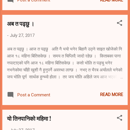
Post a Comment
राम्रो सेवा खोज्ने गर्छन्। समस्या सेवाको खोजीले भन्दा पनि उनिहरुको
आत्तुरिपन र अर्धचेतनाले खडा गरेको छ । बिरामी जाँच्नु ,परामर्श दिनु र
उपचार गर्नु त मेरो कर्तब्य नै हो । हो। म सधैं सबै रोगको उपचार गर्न असमर्थ
अब त पढ्छु ।
छु । जानेसम्म गर्ने प्रयास भने अवस्य गरेजस्तो लाग्छ । बाँकी केसहरु त
माथिल्लो सुबिधायुक्त अस्पातलमा प्रेषण गर्नुको बिकल्प हुँदैन म सँग ।
-
July 27, 2017
जसलाई मैले प्रे...
अब त पढ्छु । आज त पढ्छु अति नै भयो भनेर बिहानै उठ्ने साइत खोजेको नि
आज १८ महिना बितिसकेछ । समय त चिप्लिदै जादो रहेछ । किताबका पाना
नपल्टाएको पनि आज १८ महिना बितिसकेछ । कसो भोलि त पड्चु भनेर
नभनेकोमा चाँही खुशी नै हुनुपर्ने अवस्था लाग्छ । नभए त भैरब अर्यालले भनेको
जय भोलि पूर्ण सार्थक हुन्थ्यो होला । तर जय भोलि अहिले जय आज भएको
अनुभब हुन थालेको छ । भोलि त आउदैन भन्ने थाहा थियो । अब त आज पनि
नआउने र छेपाराको शास्त्र जस्तो भएकोमा आँफै लाई अचम्म लागेको छ ।
READ MORE
Post a Comment
जीवनमा जस्तै पढाइ मा पनि उतारचडाब हुनु स्वाभाबिक रहेछ । पढ्नु पनि
बानी रहेछ । बानी बिग्रिएपछी सुध्रिन गार्हो । म त पढ्ने मान्छे पो हो भन्ने
कुरामा घमन्ड पनि उम्रिएको थियो कुनै बेला । त्यो स्वाभाबिक पनि थियो
यो तिनपानिको महिमा !
किनकी म कुनै खेल खेल्ने गहिरो अभिरुची पनि थिएन । म टाइम पास पनि
किताबका पानामा गर्न सक्ने सामर्थ्य राक्थे । तर त्यो सेखी आज सप बिलिन