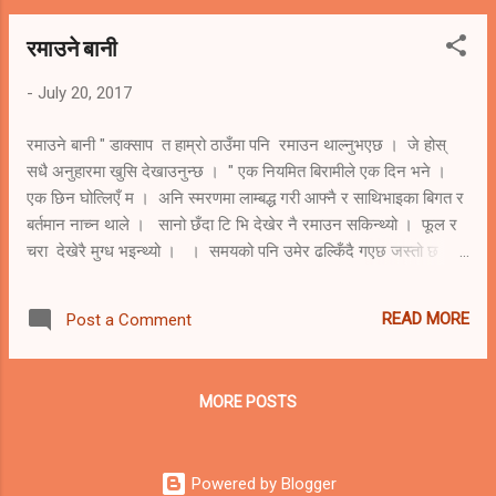
त छेउ नँ टुप्पो गन्थन गर्न पो लागेछु । मेरो उतपत्तिको कुरोबाट कथा आरम्भ
रमाउने बानी
गर्दा बेस हुन्छ होला । अहोरात्र खटेर मलाई जन्म दिने दिग्गजहरुमा मेरो सादर
नमन छ। मलाई बनाउन त ब्रह्मजिलाई सृस्‍टि बनाउन भन्दा कठिन परेको
-
July 20, 2017
जस्तो लाग्छ । दिमागका कोशीकाहरुलाई धेरै कसरत परेको थिय...
रमाउने बानी " डाक्साप त हाम्रो ठाउँमा पनि रमाउन थाल्नुभएछ । जे होस्
सधै अनुहारमा खुसि देखाउनुन्छ । " एक नियमित बिरामीले एक दिन भने ।
एक छिन घोत्लिएँ म । अनि स्मरणमा लाम्बद्ध गरी आफ्नै र साथिभाइका बिगत र
बर्तमान नाच्न थाले । सानो छँदा टि भि देखेर नै रमाउन सकिन्थ्यो । फूल र
चरा देखेरै मुग्ध भइन्थ्यो । । समयको पनि उमेर ढल्किँदै गएछ जस्तो छ ।
समयलाई बुढ्याउली लागेको हो कि परिपक्व भएको हो ,रमाउने कुरा पनि
परिवर्तन हुँदै गएछन् सायद । पोखरा छँदा लेकसाइड र मनिपालका हाता भित्रै
READ MORE
Post a Comment
रमाइन्थ्यो । सुन्दर र सितल बातावरण । सबै तनाब हरण हुने । आफ्नै उमेर
हो कि समय र परिस्थिती हो । चित्त बुझाएर रमाउने भएको हो कि चित्त प्रफुल्ल
भएर रमाउने भएको भन्ने एकीन गर्न सकेको छैन मैले । शायद बानी परेछ ठाउँ
MORE POSTS
ठाउँको । राज्यलाई पनि म रमाइरहेकै र भुलिरहेकै मानिरहेको होला जस्तो लाग्छ
। तलबभत्ता त दिएकै छु भनेर गर्व गरेर आनन्द मानेको हुनुपर्छ।...
Powered by Blogger