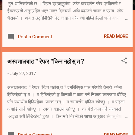
हुन थालिसकेको छ । बिहान ब्रह्ममुहुर्तमा उठेर करदर्शन गरेर प्रक्रिती र
ईश्वरप्रती अनुग्रहित भएर मात्र दिनचर्या अघि बढाउने चलन त प्राय : लोप
भैसक्यो । अब त उठ्नेबित्तिकै नेट जडान गरेर त्यो पहिले हेल्लो भन्ने बक्सोमा
टुङ तुङ् आवाज आएर कहलिएको सामाजिक सन्जालको उपस्थिती जनाउनै पर्‍यो
। मेरोमा पनि त्यस्तै आवाज आयो र के अाइपुगेछ त भनेर हेर्दा एउटा साथीले
READ MORE
Post a Comment
मलाई प्रश्न पठाएको रहेछ । " शम्भु ! तिमीले यो च्याट फेस्बुक आदी बाट के
असाधारण प्राप्त गर्यौ ? " कस्तो गम्भिर प्रश्न ! एकाबिहानै गुरुको प्रबचनका
दिब्यबाणि सुने जस्तो भयो । केही समय सोचमग्न भएँ । केही समय मौन रहेँ ।
अस्पतालबाट " रेफर "किन नहोस् त ?
केही बेर मनमा अशान्ति भयो । आफ्नै अन्तर्मनलाई प्रश्न गरेँ र उत्तरको
आशा गरेँ । तर कतैबाट पनि मन शान्त पार्ने चित्त बुझ्दो उत्तर भने आउन
-
July 27, 2017
सकेन । अनि बेवास्ता गरेर त्यस प्रश्नक...
अस्पतालबाट " रेफर "किन नहोस् त ? एमबिबिएस पास गरेपछि तेस्रो बर्षमा
हिडिरहेको छु म । म हिडिरहेको छु किनकी म काम गर्ने निकाय कागजमा दौडिए
पनि यथार्थमा हिडिरहेका जस्ता छन्। म समयसँग दौडिन खोज्छु । म पाइला
अगाडि सार्न खोज्छु । रफ्तार बढाउन खोज्छु । तर मेरो काम गर्ने सरकारी
अड्डा सधैं हिडिरहेको हुन्छ । किनभने बिरामीको आशा अनुसार सेवासुबिधा
गतिमान छैन । सेवाग्राही भने म भन्दा छिटो दौडिन थालेर हो कि संचार,
जनचेतना र यातायातले फड्को मारेर हो । सेवाग्राहीले बिशिस्ट छिटो सस्तो र
READ MORE