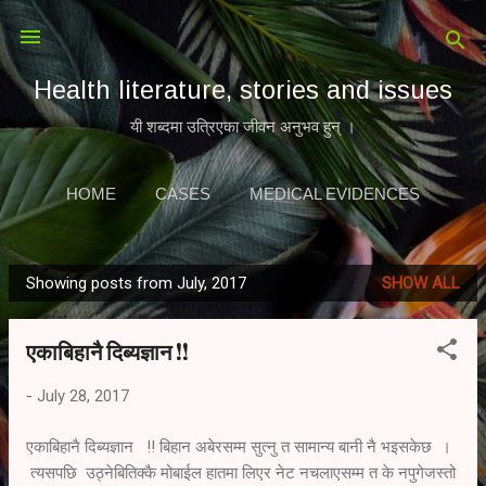
Skip to main content
Health literature, stories and issues
यी शब्दमा उत्रिएका जीवन अनुभव हुन् ।
HOME
CASES
MEDICAL EVIDENCES
MORE…
LITERATURE
Showing posts from July, 2017
SHOW ALL
P
o
एकाबिहानै दिब्यज्ञान !!
s
t
-
July 28, 2017
s
एकाबिहानै दिब्यज्ञान !! बिहान अबेरसम्म सुत्नु त सामान्य बानी नै भइसकेछ ।
त्यसपछि उठ्नेबितिक्कै मोबाईल हातमा लिएर नेट नचलाएसम्म त के नपुगेजस्तो