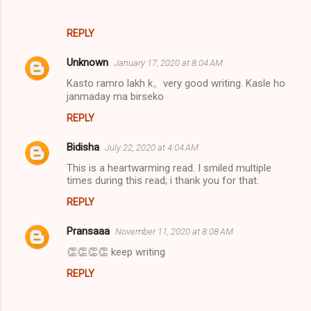
REPLY
Unknown
January 17, 2020 at 8:04 AM
Kasto ramro lakh k。very good writing. Kasle ho
janmaday ma birseko
REPLY
Bidisha
July 22, 2020 at 4:04 AM
This is a heartwarming read. I smiled multiple
times during this read; i thank you for that.
REPLY
Pransaaa
November 11, 2020 at 8:08 AM
👏👏👏👏 keep writing
REPLY