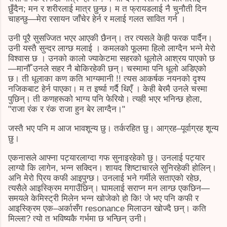
छुँदैन; मन र शरीरलाई मात्र छुन्छ। म त फ्रायडलाई नै चुनौती दिन
चाहन्छु—मेरा रसायन जाँचेर हेर्न र मलाई गलत सावित गर्न ।
उनी पूरै सुसज्जित भएर आएकी छैनन्। तर त्यसले केही फरक पार्दैन।
उनी यस्तै सुन्दर लाग्छ मलाई । कमलको फूलमा हिलो लाग्दैन भन्ने मेरो
विश्वास छ । उनको कालो ज्याकेटमा सहरको धूलोले आश्रय पाएको छ
—मानौँ उनले सहर नै बोकिरहेकी छन्। चस्मामा पनि धूलो अडिएको
छ। ती धूलाका कण कति भाग्यमानी !! त्यस आकर्षक नयनको दृश्य
नजिकबाट हेर्न पाएका। म त इर्ष्या गर्दै थिएँ । केही बेरमै उनले चस्मा
पुछिन्। ती कणहरूको भाग्य पनि फेरियो। त्यही भएर भनिन्छ होला,
"राजा रंक र रंक राजा हुन बेर लाग्दैन।"
जस्तै भए पनि म आज भावशून्य छु। तर्करहित छु। आग्रह–पूर्वाग्रह शून्य
छु।
एकनासले आफ्ना पट्यारलाग्दा गफ सुनाइरहेको छु। उनलाई पट्यार
लाग्यो कि लागेन, भन्न सक्दिन। शायद शिष्टाचारले सुनिरहेकी होलिन्।
अनि मेरो प्रिय कफी आइपुग्छ। उनलाई भने गर्मीले सताएको रहेछ,
त्यसैले आइस्क्रिम मगाउँछिन्। घामलाई सराप्न मन लाग्छ एकछिन—
समयले केमिस्ट्री मिलेन भन्न खोजेको हो कि! जे भए पनि कफी र
आइस्क्रिम एक–अर्कासँग resonance मिलाउन खोज्दै छन्। कति
मिल्ला? त्यो त भविष्यकै गर्भमा छ भन्छिन् उनी।