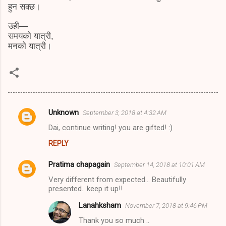
हुन सक्छ।
उही—
समयको यात्री,
मनको यात्री।
Unknown
September 3, 2018 at 4:32 AM
C
Dai, continue writing! you are gifted! :)
o
REPLY
m
m
Pratima chapagain
September 14, 2018 at 10:01 AM
e
Very different from expected... Beautifully
n
presented.. keep it up!!
t
Lanahksham
November 7, 2018 at 9:46 PM
s
Thank you so much ..