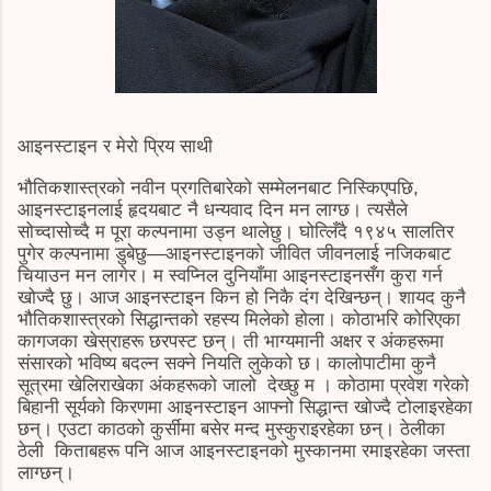
आइनस्टाइन र मेरो प्रिय साथी
भौतिकशास्त्रको नवीन प्रगतिबारेको सम्मेलनबाट निस्किएपछि,
आइनस्टाइनलाई हृदयबाट नै धन्यवाद दिन मन लाग्छ। त्यसैले
सोच्दासोच्दै म पूरा कल्पनामा उड्न थालेछु। घोत्लिँदै १९४५ सालतिर
पुगेर कल्पनामा डुबेछु—आइनस्टाइनको जीवित जीवनलाई नजिकबाट
चियाउन मन लागेर। म स्वप्निल दुनियाँमा आइनस्टाइनसँग कुरा गर्न
खोज्दै छु। आज आइनस्टाइन किन हो निकै दंग देखिन्छन्। शायद कुनै
भौतिकशास्त्रको सिद्धान्तको रहस्य मिलेको होला। कोठाभरि कोरिएका
कागजका खेस्राहरू छरपस्ट छन्। ती भाग्यमानी अक्षर र अंकहरूमा
संसारको भविष्य बदल्न सक्ने नियति लुकेको छ। कालोपाटीमा कुनै
सूत्रमा खेलिराखेका अंकहरूको जालो देख्छु म । कोठामा प्रवेश गरेको
बिहानी सूर्यको किरणमा आइनस्टाइन आफ्नो सिद्धान्त खोज्दै टोलाइरहेका
छन्। एउटा काठको कुर्सीमा बसेर मन्द मुस्कुराइरहेका छन्। ठेलीका
ठेली किताबहरू पनि आज आइनस्टाइनको मुस्कानमा रमाइरहेका जस्ता
लाग्छन्।