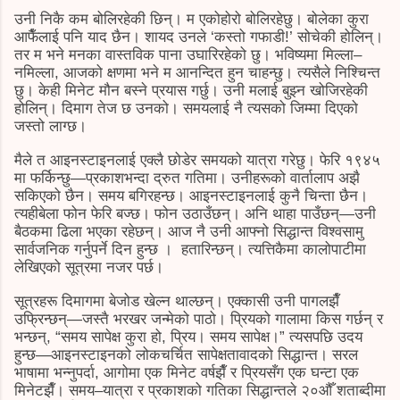
उनी निकै कम बोलिरहेकी छिन्। म एकोहोरो बोलिरहेछु। बोलेका कुरा
आफैँलाई पनि याद छैन। शायद उनले ‘कस्तो गफाडी!’ सोचेकी होलिन्।
तर म भने मनका वास्तविक पाना उघारिरहेको छु। भविष्यमा मिल्ला–
नमिल्ला, आजको क्षणमा भने म आनन्दित हुन चाहन्छु। त्यसैले निश्चिन्त
छु। केही मिनेट मौन बस्ने प्रयास गर्छु। उनी मलाई बुझ्न खोजिरहेकी
होलिन्। दिमाग तेज छ उनको। समयलाई नै त्यसको जिम्मा दिएको
जस्तो लाग्छ।
मैले त आइनस्टाइनलाई एक्लै छोडेर समयको यात्रा गरेछु। फेरि १९४५
मा फर्किन्छु—प्रकाशभन्दा द्रुत गतिमा। उनीहरूको वार्तालाप अझै
सकिएको छैन। समय बगिरहन्छ। आइनस्टाइनलाई कुनै चिन्ता छैन।
त्यहीबेला फोन फेरि बज्छ। फोन उठाउँछन्। अनि थाहा पाउँछन्—उनी
बैठकमा ढिला भएका रहेछन्। आज नै उनी आफ्नो सिद्धान्त विश्वसामु
सार्वजनिक गर्नुपर्ने दिन हुन्छ । हतारिन्छन्। त्यत्तिकैमा कालोपाटीमा
लेखिएको सूत्रमा नजर पर्छ।
सूत्रहरू दिमागमा बेजोड खेल्न थाल्छन्। एक्कासी उनी पागलझैँ
उफ्रिन्छन्—जस्तै भरखर जन्मेको पाठो। प्रियको गालामा किस गर्छन् र
भन्छन्, “समय सापेक्ष कुरा हो, प्रिय। समय सापेक्ष।” त्यसपछि उदय
हुन्छ—आइनस्टाइनको लोकचर्चित सापेक्षतावादको सिद्धान्त। सरल
भाषामा भन्नुपर्दा, आगोमा एक मिनेट वर्षझैँ र प्रियसँग एक घन्टा एक
मिनेटझैँ। समय–यात्रा र प्रकाशको गतिका सिद्धान्तले २०औँ शताब्दीमा