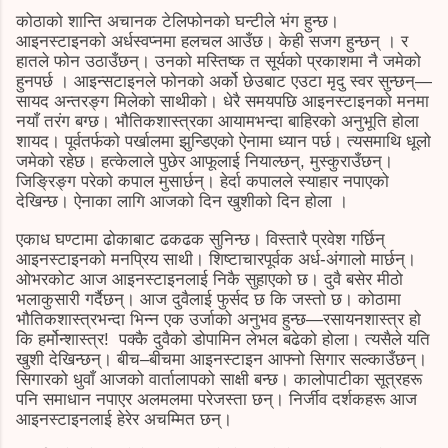
कोठाको शान्ति अचानक टेलिफोनको घन्टीले भंग हुन्छ।
आइनस्टाइनको अर्धस्वप्नमा हलचल आउँछ। केही सजग हुन्छन् । र
हातले फोन उठाउँछन्। उनको मस्तिष्क त सूर्यको प्रकाशमा नै जमेको
हुनपर्छ । आइन्सटाइनले फोनको अर्को छेउबाट एउटा मृदु स्वर सुन्छन्—
सायद अन्तरङ्ग मिलेको साथीको। धेरै समयपछि आइनस्टाइनको मनमा
नयाँ तरंग बग्छ। भौतिकशास्त्रका आयामभन्दा बाहिरको अनुभूति होला
शायद। पूर्वतर्फको पर्खालमा झुन्डिएको ऐनामा ध्यान पर्छ। त्यसमाथि धूलो
जमेको रहेछ। हत्केलाले पुछेर आफूलाई नियाल्छन्, मुस्कुराउँछन्।
जिङ्रिङ्ग परेको कपाल मुसार्छन्। हेर्दा कपालले स्याहार नपाएको
देखिन्छ। ऐनाका लागि आजको दिन खुशीको दिन होला ।
एकाध घण्टामा ढोकाबाट ढकढक सुनिन्छ। विस्तारै प्रवेश गर्छिन्
आइनस्टाइनको मनप्रिय साथी। शिष्टाचारपूर्वक अर्ध-अंगालो मार्छन्।
ओभरकोट आज आइनस्टाइनलाई निकै सुहाएको छ। दुवै बसेर मीठो
भलाकुसारी गर्दैछन्। आज दुवैलाई फुर्सद छ कि जस्तो छ। कोठामा
भौतिकशास्त्रभन्दा भिन्न एक उर्जाको अनुभव हुन्छ—रसायनशास्त्र हो
कि हर्मोन्शास्त्र! पक्कै दुवैको डोपामिन लेभल बढेको होला। त्यसैले यति
खुशी देखिन्छन्। बीच–बीचमा आइनस्टाइन आफ्नो सिगार सल्काउँछन्।
सिगारको धुवाँ आजको वार्तालापको साक्षी बन्छ। कालोपाटीका सूत्रहरू
पनि समाधान नपाएर अलमलमा परेजस्ता छन्। निर्जीव दर्शकहरू आज
आइनस्टाइनलाई हेरेर अचम्मित छन्।