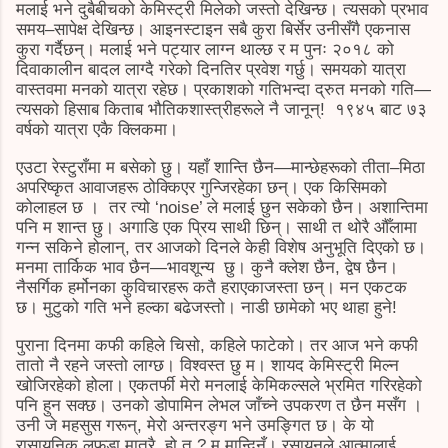
मलाई भने दुबैबीचको केमिस्ट्री मिलेको जस्तो देखिन्छ। त्यसको प्रभाव
समय–सापेक्ष देखिन्छ। आइनस्टाइन सबै कुरा बिर्सेर उनीसँगै एकनास
कुरा गर्दैछन्। मलाई भने पट्यार लाग्न थाल्छ र म पुनः २०१८ को
दिवाकालीन बादल लाग्दै गरेको दिनतिर प्रवेश गर्छु। समयको यात्रा
वास्तवमा मनको यात्रा रहेछ। प्रकाशको गतिभन्दा द्रुत मनको गति—
त्यसको हिसाब किताब भौतिकशास्त्रीहरूले नै जानून्! १९४५ बाट ७३
वर्षको यात्रा एकै क्लिकमा।
एउटा रेस्टुराँमा म बसेको छु। यहाँ शान्ति छैन—मान्छेहरूको तीता–मिठा
अपरिष्कृत आवाजहरू ठोक्किएर गुन्जिरहेका छन्। एक किसिमको
कोलाहल छ । तर त्यो ‘noise’ ले मलाई छुन सकेको छैन। अशान्तिमा
पनि म शान्त छु। अगाडि एक प्रिय साथी छिन्। साथी त थोरै औँलामा
गन्न सकिने होलान्, तर आजको दिनले केही विशेष अनुभूति दिएको छ।
मनमा तार्किक भाव छैन—भावशून्य छु। कुनै क्लेश छैन, द्वेष छैन।
नैसर्गिक हर्मोनका कुविचारहरू कतै हराएकाजस्ता छन्। मन एकटक
छ। मुटुको गति भने हल्का बढेजस्तो। नाडी छामेको भए थाहा हुने!
पुराना दिनमा कफी कहिले चिसो, कहिले फाटेको। तर आज भने कफी
तातो नै रहने जस्तो लाग्छ। विश्वस्त छु म। शायद केमिस्ट्री मिल्न
खोजिरहेको होला। एकतर्फी मेरो मनलाई केमिकल्सले भ्रमित गरिरहेको
पनि हुन सक्छ। उनको डोपामिन लेभल जाँच्ने उपकरण त छैन मसँग ।
उनी जे महसुस गरून्, मेरो अन्तरङ्ग भने उमङ्गित छ। के यो
रासायनिक लफडा मात्रै हो त ? म मान्दिनँ। रसायनले आत्मालाई