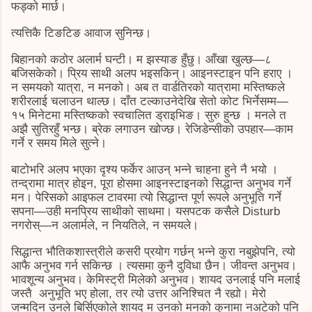
फड्को मार्छ।
त्यत्तिकै टिङटिङ आवाज सुनिन्छ।
बिहानको कठोर अलार्म घन्टी। म झस्याङ हुँछु। आँखा खुल्छ—८
बजिसकेको। प्रिय साथी अलप भइसकिन्। आइनस्टाइन पनि हराए ।
न समयको यात्रा, न मनको। अब त वार्डतिरको यात्रामा मस्तिष्कले
शरीरलाई चलाउन थाल्छ। दाँत टल्काउनेदेखि सेतो कोट भिर्नेसम्म—
१५ मिनेटमा मस्तिष्कको स्वचालित ड्राइभिङ। सुरु हुन्छ । मनले त
अझै सुतिरहुँ भन्छ। ब्रेक लगाउन खोज्छ। रेजिडेन्सीको उपहार—काम
गर्ने र समय मिले सुत्ने।
बाटोभरि अलप भएका दृश्य फर्केर आउन् भन्ने चाहना हुने नै भयो ।
तन्द्रामा मात्र होइन, पूरा होसमा आइनस्टाइनको सिद्धान्त अनुभव गर्ने
मन। पेरिसको आइफल टावरमा त्यो सिद्धान्त पूर्ण रूपले अनुभूति गर्ने
सपना—उही मनप्रिय साथीको साथमा। यसपटक कसैले Disturb
नगरोस्—न अलार्मले, न नियतिले, न समयले।
सिद्धान्त भौतिकशास्त्रीले कसरी प्रयोग गर्छन् भन्ने कुरा नबुझेपनि, त्यो
आफै अनुभव गर्न सकिन्छ । त्यसमा कुनै दुविधा छैन। जीवन्त अनुभव।
भावशून्य अनुभव। केमिस्ट्री मिलेको अनुभव। शायद उनलाई पनि मलाई
जस्तै अनुभूति भए होला, तर त्यो उत्तर अनिश्चित नै रह्यो। मेरो
जन्मदिन उनले बिर्सिएकोले शायद म उनको मनको कुनामा नअटेको पनि