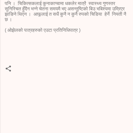
पनि । चिकित्सकलाई कुनाकाप्चामा धकलेर मात्रै स्वास्थ्य गुणस्तर
सुनिस्चित हुँदैन भन्ने चेतना समयमै भए असन्तुष्टिको बिउ भबिश्यमा उम्रिएर
झाङिने थिएन । आफूलाई त सधैं कुनै न कुनै रुपको चिडिया हेर्ने नियती नै
छ ।
( ओझेलको पात्रहरुको एउटा प्रतिनिधिपात्र )
C
o
m
m
e
n
t