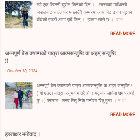
त्यो एक खिल्ली चुरोट किनेको दिन । सल्लाको माथिल्लो
जङलबाट सल्लिपिर पन्छाउँदै कम्मरमा आधा पेट ढाक्ने पटुका
बाँधेकी एउटी आमा झर्दै छिन् । हातमा लौरो छ । बाटो
पहिल्याउने र टेक्ने लौरो । बुढेस्कालको एउटै साहारा भनम् ।
READ MORE
थाप्लोमा नाम्लोले थिचेको छ । र पिठ्युमा डोकोभरी दाउरा
बोकेकी छन् । सुस्त सुस्त हिँड्दै अस्पताल प्राङण हुँदै
आउँछिन् । उनी हल्का स्याँ स्याँ गर्दै छिन् । अरुका निम्ती
अन्नपूर्ण बेस क्याम्पको यात्रा आत्मसन्तुष्टि वा अहम् सन्तुष्टि
त अझै तगडा नै देखिन्छिन् । उनको उमेर ढल्किँदै गयो ।
!!
अनुहार चाउरिँदै गयो । उमेर गन्तिले कति पुग्यो, पत्तो छैन।
-
October 18, 2024
कति माघका चिसा सिरेटाले हाने होलान् उनलाई । हरेक
चुनावमा भोट पनि खस्यो उनको कतिपटक । नातीहरु
अन्नपूर्ण बेस क्याम्पको यात्रा आत्मसन्तुष्टि वा अहम् सन्तुष्टि !!
अमेरिका पुगे । छोराहरु राजधानी पुगे । तर उनको भारी
( यो एउटा यात्रा अनुभव मात्रै हो । पट्यार लागेमा क्षमाप्रार्थी
कत्ति कम भएन । छुटेन त्यो दाउराको भारी कहिल्यै ।
छु ।) प्रारम्भ : शरद रितु निकै मनोरम रितु हुन्छ । न धेरै गर्मी
सल्लिपिरले उनको बाटो सधैं ढाकिदिन्छ । उनी सधैंजस्तो
न धेरै जाडो । चाडपर्वको मौसम । दशैँ तिहार छठ पर्वको मौसम
सल्लिपिर हटाउँदै बाटो आँफै बनाउँदै जङलबाट निस्किन्छिन्
READ MORE
। सबैको विदा आदि पर्ने मौसम । अस्पतालको दैनिकीबाट टाढा
अस्पताल नजिकै । उनको घर पुग...
हुन खोज्ने मनहरु मिल्न पुग्दा यात्राको तय हुने गर्छ। यसपटक
पनि अचानक अन्नपूर्ण बेस क्याम्पको यात्रा तय हुन्छ । र
हस्ताक्षर मनोवाद ।
झिनोमसिनो तयारी गरेर यात्राको लागि ६ जना निस्किन्छौँ ।