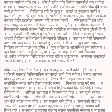
उपचार नगरेको पनि हैन । औषधी खाँदा पनि बिसेक नभएकोले मन थाकेछ
शायद । डाक्टरलाई त पिसाबको प्रोटिन जोखेर कम भएपछि ठीक हुँदै गरेको
भन्ने लागेको हो । चिडियाले त्यो के बुझ्नु र। उनले त फुल्लेको शरीर र
फुल्लेको मुख मात्रै बुझ्ने त हो । त्यसैले होला आफ्नो सुधार नहुने र खर्चिलो
उपचार देखेर इहलीला समाप्त गर्ने प्रयास गरेकी । एसिडलाई पिउने आँट
गरेर आफूलाई समाप्त गर्ने बिफल प्रयास गर्न पुगिन् । आर्थिक बिपन्नताले
निम्त्याएको मनको सकस चिडियाको शारिरिक सकसमा उत्रिन पुगेको थियो
। आन्द्राको नली साँघुरो हुन पुगेछ । खाएको नअडिने र बान्ता हुने भएर
आएकी चिडिया सधैं मलिन र निन्याउरो देखिइन् । उपचार त बेसी समाजको
अज्ञानता अशिक्षा र बिपन्नताको हुनु जरुरी देखिन्छ । जुन अज्ञानताले
चिडिया हेयकी पात्र हुन पुगिन् । जुन अशिक्षाले आत्मनिर्भर हुन सकिनन् ।
जुन बिपन्नताले मन कुँडिन पुग्यो । पूरानो भइसकेको नयाँ नेपालमा
अाउँदो भबिश्यमा चिडियाका जस्ता मलिन अनुहारहरु उज्याला अनुहारले
स्थान लियोस् । कामना बाहेक के गर्न सकिएला र !
पहिलो अप्रेसन नै कठिन । दोश्रो अप्रेसन उस्तै कठिन हुँदै गयो ।
थाकेको मनलाई चिकित्सकिय उपचारले उर्जा दिन सकेन। मरेको आशामा
बाँच्ने प्रेरणा जगाउन सकिएन । जिर्ण शरीरले लड्न सकेन रोगसँग ।
उर्जाबिहिन मनले शरीर जिर्ण बनाउँदै लग्यो । बिस्तारै आशा मर्दै गयो । र
इहलीला समाप्त भयो । यो सबै नमिठो श्रिँखलाको बिउ धेरै पहिले समाजमा
रोपिएको हो । अशिक्षा अज्ञानता र बिपन्नताको बिउ । रोग कुनै अंगको
मात्रै लाग्दैन रहेछ । सँगसङै मनमा पनि लाग्ने रहेछ । मनमा उर्जा नभरी
औषधीले मात्र काम गर्दैन । रोग परास्त पनि हुँदैन । समाजको पीडा र
सकसको उपचार देशको उपचार पद्धतीको सहजता र सर्वसुलभतामा बढी
निर्भर गर्छ । सथसाथै उपचारमा संलग्न स्वास्थ्यकर्मीको मनोबल र जाङरमा