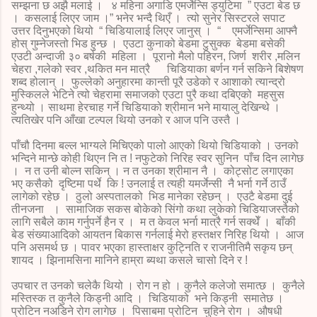
सम्झना छ अझै मलाई । ४ महिना अगाडि एमर्जेन्सि ड्युटिमा ” एउटा बेड छ
। कसलाई लिएर जाम ।” भनेर भन्दै थिएँ । त्यो सुनेर सिस्टरले सपाट
उत्तर दिनुभएको थियो “ चिडियालाई लिएर जानुस् । “ एमर्जेन्सिमा आफ्नै
होस् गुम्नेजस्तो भिड हुन्छ । एउटा कुनाको बेडमा टुसुक्क बेडमा बसेकी
एउटी अन्दाजी ३० बर्षकी महिला । पूरानो मैलो पहिरन, जिर्ण शरीर ,मलिन
चेहरा ,गलेको स्वर ,थकित मन मात्रै चिडियाका बर्णन गर्न सकिने बिशेषण
शब्द होलान् । फुल्लेको अनुहारमा कान्ती पूरै उडेको र आशाको त्यान्द्रो
मुस्किलले भेटिने त्यो चेहरामा समाजको एउटा पुरै कथा दबिएको महसुस
हुन्थ्यो । साथमा हेरचाह गर्ने चिडियाको श्रीमान भने मायालु देखिन्थे ।
त्यतिखेर पनि आँखा टल्पल थियो उनको र आज पनि उस्तै ।
पाँचौ दिनमा बल्ल भाग्यले मिचिएको पालो आएको थियो चिडियाको । उनको
भन्दिने मान्छे कोही थिएन नि त ! नफुटेको निरिह स्वर सुनिन पाँच दिन लागेछ
। न त उनी बोल्न सकिन् । न त उनका श्रीमान नै । कोट्सोट लगाएका
भए कसैको दृष्‍टिमा पर्थे कि ! उनलाई त त्यही यमर्जेन्सी नै भर्ना गर्ने ठाउँ
लागेको रहेछ । ठुलो अस्पतालको भिड मानेका रहेछन् । एउटै बेडमा दुई
तीनजना । सामाजिक सकस बोकेको सिंगो कथा लुकेको चिडियाजस्तैको
लागि सबैले काम गर्नुपर्ने हैन र । म त केवल भर्ना मात्रै गर्न सक्थेँ । बाँकी
बेड संख्याआदिको आयतन बिकास गर्नलाई मेरो हस्तक्षर निरिह थियो । आज
पनि असमर्थ छ । पावर भएका हास्ताक्षर कुट्निति र राजनीतिमै सकृय छन्
शायद । झिनामसिना मानिने हाम्रा ब्यथा कसले चासो दिने र !
उपचार त उनको चलेकै थियो । रोग न हो । कुनैले कलेजो समात्छ । कुनैले
मस्तिस्क त कुनैले किड्नी आदि । चिडियाको भने किड्नी समातेछ ।
प्रोटिन नअडिने रोग लागेछ । पिसाबमा प्रोटिन चुहिने रोग । औषधी