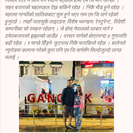
त्यसैले राती नै जान पर्ने स्थान भएकोले हामी एम जि मार्ग जान्छौं ।
सहर बजारको चहलपहल देख्न सकिने रहेछ । निकै भीड हुने रहेछ ।
महात्मा गान्धीको सालिकबाट सुरु हुने भएर नाम एम जि मार्ग रहेको
हुनुपर्छ । त्यहाँ जतासुकै लाइटहरु, विशेष भवनहरु, रेस्टुरेन्ट , विदेशी
कम्पनीका सो रुमहरु रहेछन् । जे होस् नेपालको दरबार मार्ग र
ठमेलबजारको झझल्को आउँछ । दरबार मार्गको क्षेत्रभन्दा ४ गुणाजति
बढी रहेछ । र मान्छे हिँड्ने फुटपाथ निकै फराकिलो रहेछ । बालेनले
न्युरोडमा कल्पना गरेको कुरा पनि एम जि मार्गसँग मिल्दोजुल्दो लाग्छ
मलाई ।