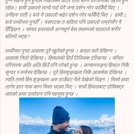
पुग्न सहज हुने हुनाले त्यहाँसम्म आएर राती बस्ने धेरैजनाको उद्देश्य हुने
रहेछ। हामी उकालो लाग्दै गर्दा धेरै जना दर्शन गरेर फर्किँदै थिए ।
उनीहरु राती २ बजे नै उकालो चढेर दर्शन गरेर फर्किँदै थिए । हामी ८
बजे पाथीभरा पुग्छौँ । यसपटक त सविता पनि उकालो राम्रोसँग नै
हिँड्छिन् । सायद हालसालै अन्नपूर्ण बेस क्याम्पको यात्राले शरीर
बलियो भएछ !!
पाथीभरा पुग्दा आकाश पूरै खुलेको हुन्छ । बादल कतै देखिन्न ।
आकाश निलो देखिन्छ। हिमालको हिउँ टिलिक्क टल्किन्छ । मन्दिर
परिसरमा अलि अलि हिउँ पनि परेको हुन्छ । कन्चनजङ्गा हिमाल निकै
सुन्दर र मनोरम देखिन्छ । पूरै हिमशृङ्खला निकै आकर्षक देखिन्छ ।
त्यति लामो हिम शृङ्खला अरु ठाउँबाट मैले देखेको थिइन । चिसो हावा
लागेर हात नाक कान चिसा भएका थिए । साथै हिमालबाट ठोक्किएर
आएको हावा उर्जावान पनि महसुस हुन्छ ।