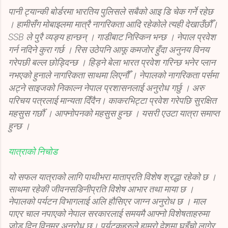
पानी ट्यान्की बोर्डरमा भारतिय पुलिसले सबैको आइ डि चेक गर्ने रहेछ
। हामीसँग मोबाइलमा मात्रै नागरिकता आदि रहेकोले त्यही देखाउँछौँ।
SSB ले पुरै व्यङ्य हान्छन् । गाडीबाट निस्किन भन्छ । नेपाल प्रवेश
गर्न नदिने कुरा गर्छ । रिस उठेपनि आफू कमजोर हुँदा अनुनय विनय
गरेपछी बल्ल छोड्दिन्छ । हिड्ने बेला भारत प्रवेश गरिन्छ भनेर प्लान
नभएको हुनाले नागरिकता साथमा लिएनौँ । नेपालको नागरिकता पर्समा
अट्ने साइजको निकाल्न नेपाल प्रशासनलाई अनुरोध गर्छु । अरु
परिचय पत्रलाई मान्यता दिँदैन। काकरभिट्टा प्रवेश गरेपछि सुरक्षित
महसुस गर्छौँ । आफ्नोपनको महसुस हुन्छ । यसरी एउटा यात्रा समाप्त
हुन्छ ।
यात्राको निचोड
यो सफल यात्राको लागि पाथीभरा माताप्रति विशेष श्रद्धा रहेको छ ।
साथमा रहेकी जीवनसङिनीप्रति विशेष आभार तथा माया छ ।
नेपालको पर्यटन विभागलाई अलि हौसिएर जाग्न अनुरोध छ । माल
पाएर चाल नपाएको नेपाल सरकारलाई समयमै आफ्नो विशेषताहरुमा
जोड दिन विनम्र अनुरोध छ। पर्यटकहरुले हाम्रो देशमा घुइँचो लागेर