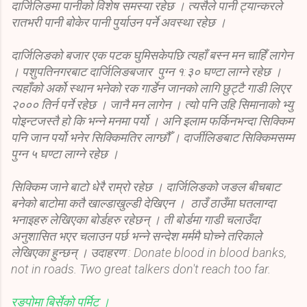
दार्जिलिङमा पानीको विशेष समस्या रहेछ । त्यसैले पानी ट्यान्करले
रातभरी पानी बोकेर पानी पुर्याउन पर्ने अवस्था रहेछ ।
दार्जिलिङको बजार एक पटक घुमिसकेपछि त्यहाँ बस्न मन चाहिँ लागेन
। पशुपतिनगरबाट दार्जिलिङबजार पुग्न १:३० घण्टा लाग्ने रहेछ ।
त्यहाँको अर्को स्थान भनेको रक गार्डेन जानको लागि छुट्टै गाडी लिएर
२००० तिर्न पर्ने रहेछ । जानै मन लागेन । त्यो पनि उहि सिमानाको भ्यु
पोइन्टजस्तै हो कि भन्ने मनमा पर्यो । अनि इलाम फर्किनभन्दा सिक्किम
पनि जान पर्यो भनेर सिक्किमतिर लाग्छौँ । दार्जीलिङबाट सिक्किमसम्म
पुग्न ५ घण्टा लाग्ने रहेछ ।
सिक्किम जाने बाटो धेरै राम्रो रहेछ । दार्जिलिङको जङल बीचबाट
बनेको बाटोमा कतै खाल्डाखुल्डी देखिएन । ठाउँ ठाउँमा घतलाग्दा
भनाइहरु लेखिएका बोर्डहरु रहेछन् । ती बोर्डमा गाडी चलाउँदा
अनुशासित भएर चलाउन पर्छ भन्ने सन्देश मर्ममै घोच्ने तरिकाले
लेखिएका हुन्छन् । उदाहरण : Donate blood in blood banks,
not in roads. Two great talkers don't reach too far.
रङपोमा बिर्सेको पर्मिट ।