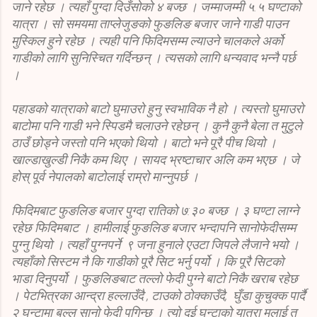
जाने रहेछ । त्यहाँ पुग्दा दिउँसोको ४ बज्छ । जम्माजम्मी ५.५ घण्टाको
यात्रा । सो समयमा ताप्लेजुङको फुङलिङ बजार जाने गाडी पाउन
मुस्किल हुने रहेछ । त्यही पनि फिदिमसम्म ल्याउने चालकले अर्को
गाडीको लागि सुनिस्चित गर्दिन्छन् । त्यसको लागि धन्यवाद भन्नै पर्छ
।
पहाडको यात्राको बाटो घुमाउरो हुनु स्वभाविक नै हो । त्यस्तो घुमाउरो
बाटोमा पनि गाडी भने स्पिडमै चलाउने रहेछन् । कुनै कुनै बेला त मुटुले
ठाउँ छोड्ने जस्तो पनि भएको थियो । बाटो भने पूरै पीच थियो ।
खाल्डाखुल्डी निकै कम थिए । सायद भ्रष्टाचार अलि कम भएछ । जे
होस् पूर्व नेपालको बाटोलाई राम्रो मान्नुपर्छ ।
फिदिमबाट फुङलिङ बजार पुग्दा रातिको ७:३० बज्छ । ३ घण्टा लाग्ने
रहेछ फिदिमबाट । हामीलाई फुङलिङ बजार भन्दापनि सानोफेदीसम्म
पुग्नु थियो । त्यहाँ पुग्नपर्ने ९ जना हुनाले एउटा जिपले लैजाने भयो ।
त्यहाँको सिस्टम नै कि गाडीको पूरै सिट भर्नु पर्यो । कि पूरै सिटको
भाडा दिनुपर्यो । फुङलिङबाट तल्लो फेदी पुग्ने बाटो निकै खराब रहेछ
। पेटभित्रका आन्द्रा हल्लाउँदै , टाउको ठोक्काउँदै, घुँडा कुचुक्क पार्दै
२ घन्टामा बल्ल सानो फेदी पुगिन्छ । त्यो दुई घन्टाको यात्रा मलाई त