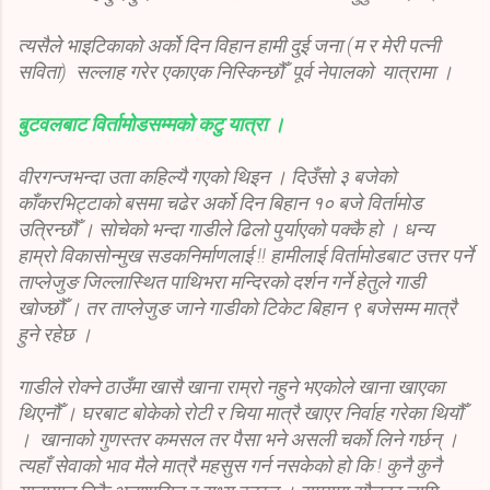
त्यसैले भाइटिकाको अर्को दिन विहान हामी दुई जना (म र मेरी पत्नी
सविता) सल्लाह गरेर एकाएक निस्किन्छौँ पूर्व नेपालको यात्रामा ।
बुटवलबाट विर्तामोडसम्मको कटु यात्रा ।
वीरगन्जभन्दा उता कहिल्यै गएको थिइन । दिउँसो ३ बजेको
काँकरभिट्टाको बसमा चढेर अर्को दिन बिहान १० बजे विर्तामोड
उत्रिन्छौँ । सोचेको भन्दा गाडीले ढिलो पुर्याएको पक्कै हो । धन्य
हाम्रो विकासोन्मुख सडकनिर्माणलाई !! हामीलाई विर्तामोडबाट उत्तर पर्ने
ताप्लेजुङ जिल्लास्थित पाथिभरा मन्दिरको दर्शन गर्ने हेतुले गाडी
खोज्छौँ । तर ताप्लेजुङ जाने गाडीको टिकेट बिहान ९ बजेसम्म मात्रै
हुने रहेछ ।
गाडीले रोक्ने ठाउँमा खासै खाना राम्रो नहुने भएकोले खाना खाएका
थिएनौँ । घरबाट बोकेको रोटी र चिया मात्रै खाएर निर्वाह गरेका थियौँ
। खानाको गुणस्तर कमसल तर पैसा भने असली चर्को लिने गर्छन् ।
त्यहाँ सेवाको भाव मैले मात्रै महसुस गर्न नसकेको हो कि ! कुनै कुनै