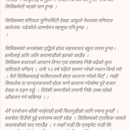
सिक्किमेली भएको भान हुन्छ ।
सिक्किममा मणिपाल युनिभर्सिटी देख्दा आफूले नेपालमा मणिपाल
कलेजमा पढेकोले आफ्नोपन महसुस पनि हुन्छ ।
।
सिक्किमको जनसंख्या वृद्धिले होला सहरबजार बहुत व्यस्त हुन्छ।
हामीलाई अलि अलि काठमाडौंको झल्को आउँछ ।
सिक्किम बजारको आयतन विगत एक दशकमा निकै बढेको कुरा
सविताले भन्छिन् । उनी १२ वर्ष पहिले भ्रमण गरेको स्थान थियो त्यो
। मैले सिक्किमलाई गाउँघरजस्तै क्षेत्र कल्पना गरेको थिएँ । त्यही
सिकलेस वा घान्द्रुकजस्तै होला भन्ने कल्पना गरेकोमा पूरै बजार
देख्दा म दङ्ग पर्छु । विदेशी कम्पनीको लगानी निकै उच्च रहेको
आँकलन गर्न सकिन्छ ।।
धेरै प्रयोजन बाँकी नरहेपछी हामी सिलगुडीको लागि रमाना हुन्छौं ।
बससेवा दिउँसो दुई बजेसम्म मात्रै रहेछ । सिक्किमको ट्राफिक जामले
काठमाडौको याद गराउँछ । र त्यहाँ गाडी कि प्राइभेट गाडी कि