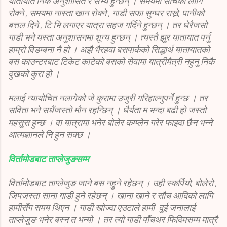
यातायात निकै अनुशासित र सभ्य हुन्छन् । समयमा सौचका लागि
रोक्ने , समयमा नास्ता खान रोक्ने , गाडी सफा सुग्घर राख्ने, पानीको
बत्तल दिने , टि भि लगाएर यात्रा सहज गर्दिने हुन्छन् । तर धेरैजसो
गाडी भने यस्ता अनुशासनमा शून्य हुन्छन् । त्यस्तै झुर यातायात पर्नु
हाम्रो विडम्बना नै हो । अझै भैरहवा बसपार्कको सिद्धार्थ यातायातको
बस काउन्टरबाट टिकेट काटेको बसको सेवामा यात्रीमैत्री नहुनु निकै
दुखको कुरा हो ।
मलाई न्यायोचित नलागेको जे कुरामा उजुरी गरिहाल्नुपर्ने हुन्छ । तर
सविता भने सधैंजस्तो मौन रहन्छिन् । धैर्यता म भन्दा बढी हो जस्तो
महसुस हुन्छ । वा यात्रामा भनेर बोलेर कम्प्लेन गरेर फाइदा छैन भन्ने
आत्मज्ञानले नि हुन सक्छ ।
विर्तामोडबाट ताप्लेजुङसम्म
विर्तामोडबाट ताप्लेजुङ जाने बस नहुने रहेछन् । उही स्कर्पियो, बोलेरो ,
जिपजस्ता साना गाडी हुने रहेछन् । खाना खाने र सौच आदिको लागि
हामीसँग समय थिएन । गाडी खोज्दा एउटाले हामी दुई जनालाई
ताप्लेजुङ भनेर बस्न त भन्यो । तर त्यो गाडी पाँचथर फिदिमसम्म मात्रै