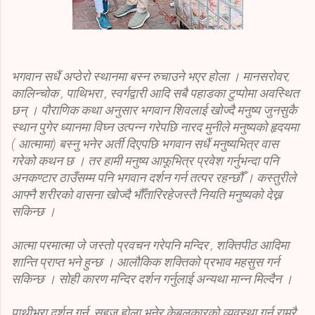
भगवान सधैं अप्ठेरो स्थानमा बस्न रुचाउने भएर होला । मानसरोवर,
कालिन्चोक , पाथिभरा , स्वर्गद्वारी आदि सबै पहाडका टुप्पोमा अवस्थित
छन् । पौराणिक कथा अनुसार भगवान शिवलाई खोज्दै मनुष्य जुनसुकै
स्थान पुगेर ध्यानमा विघ्न उत्पन्न गरेपछि नारद मुनीले मनुष्यको हृदयमा
( आत्मामा) बस्नु भनेर अर्ती दिएपछि भगवान सधैं मनुष्यभित्र वास
गरेको कथन छ । तर हामी मनुष्य आफूभित्र प्रवेश गर्नुभन्दा पनि
अनकण्टार ठाउँसम्म पनि भगवान दर्शन गर्न तत्पर रहन्छौँ । कस्तुरीले
आफ्नै शरीरको वासना खोज्दै भौँतारिरहेजस्तै नियति मनुष्यको देख्न
सकिन्छ ।
आत्मा परमात्मा जे जस्तो प्रवचन गरेपनि मन्दिर , शक्तिपीठ आदिमा
शान्ति प्राप्त भने हुन्छ । आलौकिक शक्तिको प्रभाव महसुस गर्न
सकिन्छ । सोही कारण मन्दिर दर्शन गर्नुलाई अन्यथा मान्न मिल्दैन ।
पाथीभरा दर्शन गर्न सहज होला भनेर केबलकारको व्यवस्था गर्नु राम्रै