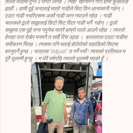
तल्लो फेदीमा पुग्न २ घण्टा लाग्छ । त्यहाँ खानपिन गरेर हामी फुङलिङ
झर्छौँ । हामी दुई जनालाई मात्रै गाडीले सिट दिन आनाकानी गर्छन् ।
एउटा गाडी नभरिएसम्म अर्को गाडी जान नपाउने रहेछ । गाडी
चालकले ठूलो समूहलाई छिटो सिट दिएर गाडी भर्ने गर्छन् । ठूलो
समूहमा एक दुई जना नपुगेमा मात्रै हाम्रो पालो आउने रहेछ । त्यस्तो
हेपाहा पारा देखेर मनमनै त सार्है रिस उठ्छ । बल्लतल्ल एउटा गाडीमा
समीकरण मिल्छ । त्यसमा पनि मलाई बोलेरोको पछाडिको सिटमा
बस्नुपर्ने हुन्छ । यात्रामा "Adjust" त गर्नै पर्यो ! त्यसको प्रतिफल म
पुरै धुलाम्मै हुन्छु । म धेरै वर्षपछि त्यस्तो धुलाम्मै भएको हुँ ।