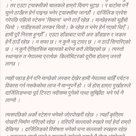
। तर एउटा ट्याक्सीको चालकले हाम्रो दिमाग भुट्छ । र बाटोमा पर्ने
घुम्ने ठाउँहरु हेर्न पाइन्छ भनेर ट्याक्सीमा जान्छौं । दार्जिलिङ प्रवेश
गरेपछि पहिलो स्टेसन "सिमाना" भन्ने ठाउँ रहेछ । मान्छेहरुको घुइँचो
थियो । गाडीहरूको लस्कर थियो। के रहेछ त भनेर हेर्न गएको थिएँ ।
हामी पूरै निराश हुन्छौँ । एउटा डाँडाबाट पारी अरु डाँडाहरु र जङल
हेर्ने ठाउँ रहेछ । न सफा छ। न कुनै भ्यु टावर छ । न ठाउँ सिगारिएको
छ । न कुनै ऐतिहासिक महत्वको बारेमा कतै लेखिएको छ । त्यस्तो
स्थानहरु त नेपालमा प्रत्येक किलोमिटरको दूरीमा होलान् जस्तो
लाग्छ ।
त्यही पहाड हेर्न पनि मान्छेको लस्कर देखेर हामी नेपालमा चाहिँ पर्यटन
विकास गर्न नसकेकोमा लाज नै मान्नुपर्ने हो । जे होस् हाम्रा पुर्खाहरुले
दार्जिलिङभन्दा पूर्व टिस्टा नदीसम्म पुगेको गाथा सुम्झिँदा भने गर्व नै
लाग्यो ।
त्यसपछिको अर्को स्टेशन भनेको जोरपोखरी रहेछ । त्यहाँ कृत्रिम
पोखरी निर्माण गरिएको रहेछ । वरिपरि सल्लाको रुखले गर्दा हेर्दा राम्रो
देखिन्छ । दार्जिलिङको विशेषता भनेको घना सल्लाको रुखहरु रहेछ