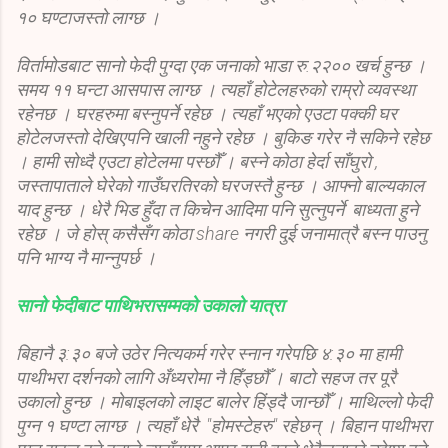
१० घण्टाजस्तो लाग्छ ।
विर्तामोडबाट सानो फेदी पुग्दा एक जनाको भाडा रु.२२०० खर्च हुन्छ ।
समय ११ घन्टा आसपास लाग्छ । त्यहाँ होटेलहरुको राम्रो व्यवस्था
रहेनछ । घरहरुमा बस्नुपर्ने रहेछ । त्यहाँ भएको एउटा पक्की घर
होटेलजस्तो देखिएपनि खाली नहुने रहेछ । बुकिङ गरेर नै सकिने रहेछ
। हामी सोध्दै एउटा होटेलमा पस्छौँ । बस्ने कोठा हेर्दा साँघुरो ,
जस्तापाताले घेरेको गाउँघरतिरको घरजस्तै हुन्छ । आफ्नो बाल्यकाल
याद हुन्छ । धेरै भिड हुँदा त किचेन आदिमा पनि सुत्नुपर्ने बाध्यता हुने
रहेछ । जे होस् कसैसँग कोठा share नगरी दुई जनामात्रै बस्न पाउनु
पनि भाग्य नै मान्नुपर्छ ।
सानो फेदीबाट पाथिभरासम्मको उकालो यात्रा
बिहानै ३:३० बजे उठेर नित्यकर्म गरेर स्नान गरेपछि ४:३० मा हामी
पाथीभरा दर्शनको लागि अँध्यरोमा नै हिँड्छौँ । बाटो सहज तर पूरै
उकालो हुन्छ । मोबाइलको लाइट बालेर हिंड्दै जान्छौँ । माथिल्लो फेदी
पुग्न १ घण्टा लाग्छ । त्यहाँ धेरै "होमस्टेहरु" रहेछन् । बिहान पाथीभरा