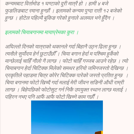
कन्यमबाट विर्तामोड १ घण्टाको दुरी मात्रै हो । हामी ४ बजे
फुङलिङबाट रमाना हुन्छौं । इलामको कन्यम पुग्दा राती १२ बजेको
हुन्छ । होटेल पहिल्यै बुकिङ गरेको हुनाले अलमल भने हुँदैन ।
इलामको चियाबगानमा मायाप्रेमका कुरा ।
अघिल्लो दिनको यात्राको थकानले गर्दा बिहानै उठ्न ढिला हुन्छ ।
त्यसैले सुर्योदय हेर्न छुटाउँछौँ । चिया बगान हेर्दा म पश्चिम हुर्केको
मान्छेलाई चाहिँ नौलो नै लाग्छ । फोटो चाहिँ गज्जब आउने रहेछ । त्यो
चियाबगान हेर्दा चिटिक्क मिलेको समथर हरियो जमिनजस्तो देखिन्छ ।
प्रकृतिले पहाडमा चित्र कोरेर चिटिक्क पारेको जस्तो प्रतित हुन्छ ।
चिया बगानमा फोटो खिच्दै गर्दा मलाई मेरी जीवन सङिनी औधी राम्री
लाग्छ । बिहेपछिको फोटोसुट गर्न निकै उपयुक्त स्थान लाग्छ मलाई ।
पहिरन नभए पनि आफैं आफै फोटो खिच्ने काम गर्छौं ।