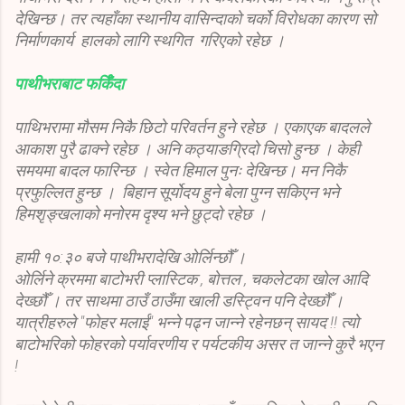
देखिन्छ। तर त्यहाँका स्थानीय वासिन्दाको चर्को विरोधका कारण सो
निर्माणकार्य हालको लागि स्थगित गरिएको रहेछ ।
पाथीभराबाट फर्किँदा
पाथिभरामा मौसम निकै छिटो परिवर्तन हुने रहेछ । एकाएक बादलले
आकाश पुरै ढाक्ने रहेछ । अनि कठ्याङग्रिदो चिसो हुन्छ । केही
समयमा बादल फारिन्छ । स्वेत हिमाल पुनः देखिन्छ। मन निकै
प्रफुल्लित हुन्छ । बिहान सूर्योदय हुने बेला पुग्न सकिएन भने
हिमशृङ्खलाको मनोरम दृश्य भने छुट्दो रहेछ ।
हामी १०:३० बजे पाथीभरादेखि ओर्लिन्छौँ ।
ओर्लिने क्रममा बाटोभरी प्लास्टिक , बोत्तल , चकलेटका खोल आदि
देख्छौँ । तर साथमा ठाउँ ठाउँमा खाली डस्ट्विन पनि देख्छौँ ।
यात्रीहरुले "फोहर मलाई" भन्ने पढ्न जान्ने रहेनछन् सायद !! त्यो
बाटोभरिको फोहरको पर्यावरणीय र पर्यटकीय असर त जान्ने कुरै भएन
!