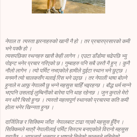
नेपाल त त्यस्ता झरनाहरुको खानी नै हो । तर प्रचारप्रसारको कमी
भने पक्कै हो ।
त्यसपछिका स्थनहरु खासै केही लागेन । एउटा डाँडोमा चढेपछि भ्यु
पोइन्ट भनेर प्रचार गरिएको छ। गुम्बाहरु पनि सबै उस्तै नै हुन् । कुनै
नौलो लागेन । त्यो पर्मिट नभएकोले हामीले दुईटा स्थान भने छुट्छ ।
मनमनै त्यो चालकसँग मलाई रिस भने उठ्छ । तर नेपाली भाषा बोल्ने
हुनाले म आफू नेपालमै छु भन्ने महसुस चाहिँ भइरहन्छ । बौद्ध धर्म मान्ने
भएपनि उसलाई लुम्बिनीको बारेमा पनि थाह रहेनछ । जुन कुराले मेरो
मन थोरै चिसो हुन्छ । त्यस्तो महत्वपूर्ण स्थानको प्रचारमा कति कमी
होला भनेर खिन्नता हुन्छ ।
दार्जिलिङ र सिक्किम जाँदा नेपालबाट टाढा गएको महसुस हुँदैन ।
सिक्किमले मात्रै नेपालीलाई पर्मिट सिस्टम बनाएकोले विरानो महसुस
गराउँछ । आफूलाई अनुहार र भाषाले चिनेको कानुनले नचिनेको