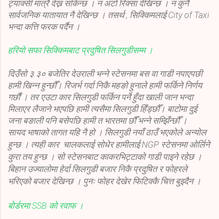
ट्याक्सी मात्रै देख्न सकिन्छ । न अटो रिक्सा देखिन्छ । न कुनै
सार्वजनिक यातायात नै देखिन्छ । तसर्थ , सिक्किमलाई City of Taxi
भन्दा कत्ति फरक पर्दैन ।
हरियो सफा सिक्किमबाट प्रदुषित सिलगुडीसम्म ।
दिउँसो ३:३० बजेतिर देउराली भन्ने स्टेसनमा बस वा गाडी नपाएपछी
हामी खिन्न हुन्छौँ। रिजर्भ गर्दा निकै महङो हुनाले हामी फर्किने निर्णय
गर्छौं । तर एउटा कार सिलगुडी फर्किन पर्ने हुँदा खाली जान भन्दा
मिलाएर लैजाने भएपछि हामी त्यसैमा सिलगुडी हिँड्छौँ। बाटोमा दुई
जना बङाली पनि बसेपछि हामी त भारतमा छौँ भन्ने सम्झिँन्छौँ ।
सायद भाषाको तागत यहि नै हो । सिलगुडी नयाँ ठाउँ भएकोले अन्योल
हुन्छ । त्यही कार चालकलाई सोधेर हामीलाई NGP स्टेसनमा ओर्लिने
कुरा तय हुन्छ । सो स्टेसनबाट काकरभिट्टाको गाडी पाइने रहेछ ।
बिहान उज्यालोमा हेर्दा सिलगुडी बजार निकै प्रदुषित र फोहरले
भरिएको बजार देखिन्छ । पुनः फोहर देखेर फिटिक्कै चित्त बुझ्दैन ।
बोर्डरमा SSB को रवाफ ।