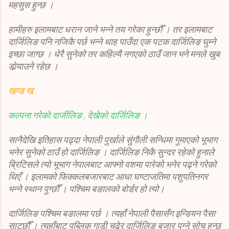
महसुस हुन्छ ।
हामीहरु इलामबाट धरान जाने भन्ने तय गरेका हुन्छौँ । तर इलामबाट
दार्जिलिङ पनि नजिकै पर्छ भन्ने थाह पाउँदा एक पटक दार्जिलिङ घुम्ने
इच्छा जाग्छ । धेरै सुनेको तर कहिल्यै नगएको ठाउँ जान भने मनले खुब
डोर्‍याउने रहेछ ।
खण्ड ख :
कल्पना गरेको दार्जीलिङ , देखेको दार्जिलिङ ।
सानैदेखि इतिहास पढ्दा नेपाली पुर्खाले सुंगौली सन्धिमा गुमाएको भूभाग
भनेर सुनेको ठाउँ हो दार्जिलिङ । दार्जिलिङ निकै सुन्दर रहेको हुनाले
ब्रिटिसले त्यो भूभाग नेपालबाट आफ्नो वशमा पारेको भनेर पढ्ने गरेको
थिएँ । इलामको फिक्कलबजारबाट आधा घण्टाजतिमा पशुपतिनगर
भन्ने स्थान पुग्छौँ । पश्चिम बङालको बोर्डर हो त्यो।
दार्जिलिङ पश्चिम बङालमा पर्छ । त्यहाँ नेपाली पैसासँग इन्डियन पैसा
साट्छौँ । त्यहाँबाट पब्लिक गाडी चढेर दार्जिलिङ बजार पुग्ने सोच हुन्छ