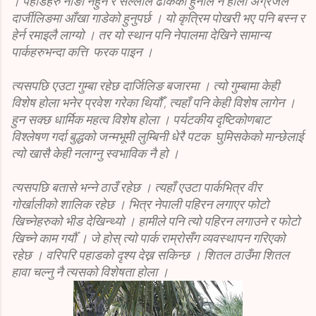
। पहाडहरु नाङो नहुने र सल्लाले ढाकेको हुनाले नै होला अंग्रेजले
दार्जीलिङमा आँखा गाडेको हुनुपर्छ । यो कृत्रिम पोखरी भए पनि बस्न र
हेर्न रमाइलै लाग्यो । तर यो स्थान पनि नेपालमा देखिने सामान्य
पार्कहरुभन्दा कत्ति फरक पाइन ।
त्यसपछि एउटा गुम्बा रहेछ दार्जिलिङ बजारमा । त्यो गुम्बामा केही
विशेष होला भनेर प्रवेश गरेका थियौँ , त्यहाँ पनि केही विशेष लागेन ।
हुन सक्छ धार्मिक महत्व विशेष होला । पर्यटकीय दृष्टिकोणबाट
विश्लेषण गर्दा बुद्धको जन्मभूमी लुम्बिनी धेरै पटक घुमिसकेको मान्छेलाई
त्यो खासै केही नलाग्नु स्वभाविक नै हो ।
त्यसपछि बतासे भन्ने ठाउँ रहेछ । त्यहाँ एउटा पार्कभित्र वीर
गोर्खालीको शालिक रहेछ । भित्र नेपाली पहिरन लगाएर फोटो
खिच्नेहरुको भीड देखिन्थ्यो । हामीले पनि त्यो पहिरन लगाउने र फोटो
खिच्ने काम गर्यौँ । जे होस् त्यो पार्क राम्रोसँग व्यवस्थापन गरिएको
रहेछ । वरिपरि पहाडको दृश्य देख्न सकिन्छ । शितल ठाउँमा शितल
हावा चल्नु नै त्यसको विशेषता होला ।