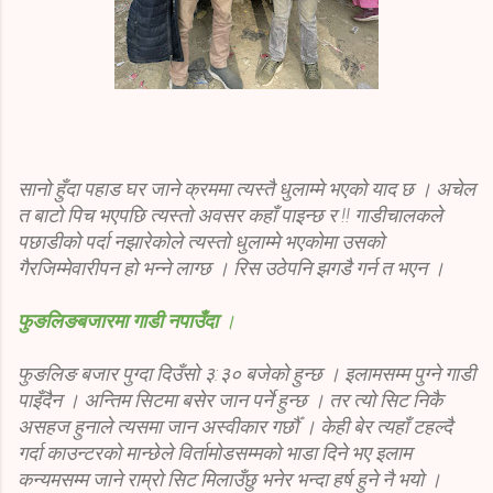
सानो हुँदा पहाड घर जाने क्रममा त्यस्तै धुलाम्मे भएको याद छ । अचेल
त बाटो पिच भएपछि त्यस्तो अवसर कहाँ पाइन्छ र !! गाडीचालकले
पछाडीको पर्दा नझारेकोले त्यस्तो धुलाम्मे भएकोमा उसको
गैरजिम्मेवारीपन हो भन्ने लाग्छ । रिस उठेपनि झगडै गर्न त भएन ।
फुङलिङबजारमा गाडी नपाउँदा
।
फुङलिङ बजार पुग्दा दिउँसो ३:३० बजेको हुन्छ । इलामसम्म पुग्ने गाडी
पाइँदैन । अन्तिम सिटमा बसेर जान पर्ने हुन्छ । तर त्यो सिट निकै
असहज हुनाले त्यसमा जान अस्वीकार गर्छौँ । केही बेर त्यहाँ टहल्दै
गर्दा काउन्टरको मान्छेले विर्तामोडसम्मको भाडा दिने भए इलाम
कन्यमसम्म जाने राम्रो सिट मिलाउँछु भनेर भन्दा हर्ष हुने नै भयो ।