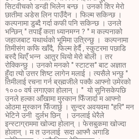
सिटवीचको डन्डी भिलेन बन्छ । उनको शिर मेरो
छातीमा अडेस लिन पाउँदैन । फिल्म सकिन्छ ।
कल्पनामा डुब्दै गर्दा कफी पनि सकिन्छ । उनले
भन्छिन् " तपाइँ कता ध्यानमग्न ? " म कल्पनाको
जहाजबाट यथार्थको भूमिमा उत्रिन्छु । कल्पनामा
तिमीसंग कफि खाँदै, फिल्म हेर्दै , स्कुटरमा पछाडि
बस्दै थिएँ भन्न आतुर थियो मेरो बोली । तर
रोक्किन्छु । उनको मनको " स्टाटस" बाट अज्ञात
हुँदा त्यो उत्तर शिष्ट लागेन मलाई । त्यसैले भन्छु "
तिमीलाई रचना गर्न ब्रह्मजीले पक्कै आफ्नो उमेरको
१००० वर्ष लगाएका होलान् । " यो सुनिसकेपछि
उनले हल्का आँखामा मुस्कान फिँजार्दा म आफ्नो
ओठमा मुस्कान फिँजार्छु । सुन्दर अवयवमा "हरि" मन
भेटिने उनी दुर्लभ छिन् । उनलाई धेरैले
इन्स्टाग्राममा खोज्दा होलान् । फेसबुकमा खोज्दा
होलान् । म त उनलाई सदा आफ्नै अगाडि