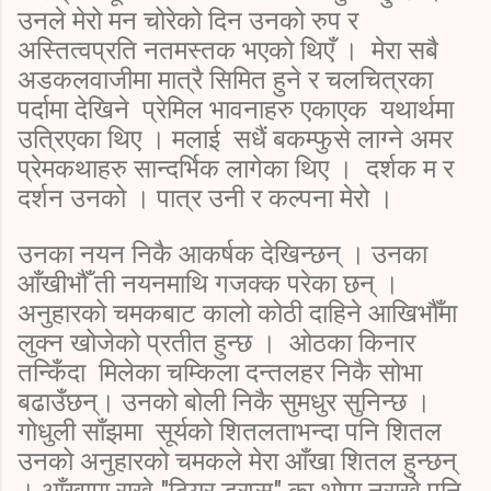
उनले मेरो मन चोरेको दिन उनको रुप र
अस्तित्वप्रति नतमस्तक भएको थिएँ । मेरा सबै
अडकलवाजीमा मात्रै सिमित हुने र चलचित्रका
पर्दामा देखिने प्रेमिल भावनाहरु एकाएक यथार्थमा
उत्रिएका थिए । मलाई सधैं बकम्फुसे लाग्ने अमर
प्रेमकथाहरु सान्दर्भिक लागेका थिए । दर्शक म र
दर्शन उनको । पात्र उनी र कल्पना मेरो ।
उनका नयन निकै आकर्षक देखिन्छन् । उनका
आँखीभौँ ती नयनमाथि गजक्क परेका छन् ।
अनुहारको चमकबाट कालो कोठी दाहिने आखिभौँमा
लुक्न खोजेको प्रतीत हुन्छ । ओठका किनार
तन्किँदा मिलेका चम्किला दन्तलहर निकै सोभा
बढाउँछन्। उनको बोली निकै सुमधुर सुनिन्छ ।
गोधुली साँझमा सूर्यको शितलताभन्दा पनि शितल
उनको अनुहारको चमकले मेरा आँखा शितल हुन्छन्
। आँखामा राख्ने "टियर ड्रप्स" का थोपा नराखे पनि