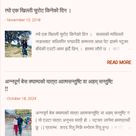
त्यो एक खिल्ली चुरोट किनेको दिन ।
-
November 10, 2018
त्यो एक खिल्ली चुरोट किनेको दिन । सल्लाको माथिल्लो
जङलबाट सल्लिपिर पन्छाउँदै कम्मरमा आधा पेट ढाक्ने पटुका
बाँधेकी एउटी आमा झर्दै छिन् । हातमा लौरो छ । बाटो
पहिल्याउने र टेक्ने लौरो । बुढेस्कालको एउटै साहारा भनम् ।
READ MORE
थाप्लोमा नाम्लोले थिचेको छ । र पिठ्युमा डोकोभरी दाउरा
बोकेकी छन् । सुस्त सुस्त हिँड्दै अस्पताल प्राङण हुँदै
आउँछिन् । उनी हल्का स्याँ स्याँ गर्दै छिन् । अरुका निम्ती
अन्नपूर्ण बेस क्याम्पको यात्रा आत्मसन्तुष्टि वा अहम् सन्तुष्टि
त अझै तगडा नै देखिन्छिन् । उनको उमेर ढल्किँदै गयो ।
!!
अनुहार चाउरिँदै गयो । उमेर गन्तिले कति पुग्यो, पत्तो छैन।
-
October 18, 2024
कति माघका चिसा सिरेटाले हाने होलान् उनलाई । हरेक
चुनावमा भोट पनि खस्यो उनको कतिपटक । नातीहरु
अन्नपूर्ण बेस क्याम्पको यात्रा आत्मसन्तुष्टि वा अहम् सन्तुष्टि !!
अमेरिका पुगे । छोराहरु राजधानी पुगे । तर उनको भारी
( यो एउटा यात्रा अनुभव मात्रै हो । पट्यार लागेमा क्षमाप्रार्थी
कत्ति कम भएन । छुटेन त्यो दाउराको भारी कहिल्यै ।
छु ।) प्रारम्भ : शरद रितु निकै मनोरम रितु हुन्छ । न धेरै गर्मी
सल्लिपिरले उनको बाटो सधैं ढाकिदिन्छ । उनी सधैंजस्तो
न धेरै जाडो । चाडपर्वको मौसम । दशैँ तिहार छठ पर्वको मौसम