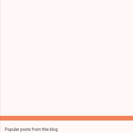
m
e
n
t
s
Popular posts from this blog