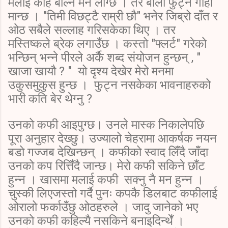
मलाई केहि बोल्न मन लाग्छ । तर बोली फुट्न गार्हो
मान्छ । "तिमी विछट्टै राम्री छौ" भनेर जिब्रो दाँत र
ओठ सबैले सल्लाह गरिसकेका थिए । तर
मस्तिष्कले ब्रेक लगाउँछ । कस्तो "फ्लर्ट" गरेको
भन्छिन् भन्ने पीरले अर्कै शब्द संयोजन हुन्छन् , "
खाजा खायौ ? " यो दृश्य देखेर मेरो मनमा
उकुसमुकुस हुन्छ । फुट्न नसकेका भावनाहरुको
भारी कति बेर थेग्नु ?
उनको कफी आइपुग्छ। उनले मास्क निकालेपछि
पूरा अनुहार देख्छु। उज्यालो चेहरामा आकर्षक नयन
बडो गज्जब देखिन्छन् । कफीको स्वाद लिँदै जाँदा
उनको कप रित्तिँदै जान्छ। मेरो कफी सकिने छाँट
हुन्न । खासमा मलाई कफी सक्नु नै मन हुन्न ।
चुस्की लिएजस्तो गर्दै पुनः कपकै डिलबाट कफीलाई
ओरालो फर्काउँछु ओठहरुले । जादु जानेको भए
उनको कफी कहिल्यै नसकिने बनाइदिन्थेँ ।