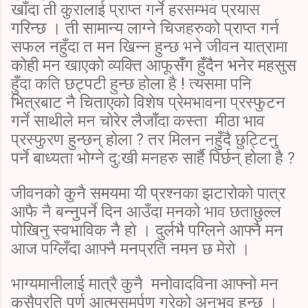
खाँदा ती कुरालाई प्राप्त गर्ने हरसम्भव प्रयास
गरिन्छ । ती सामान्य लाग्ने चिजहरुको प्राप्त गर्न
सफल नहुँदा त मन खिन्न हुन्छ भने जीवन यात्रामा
कोही मन खाएको व्यक्ति आफूसँग हुँदैन भनेर महसुस
हुँदा कति छट्पटी हुन्छ होला है ! त्यसमा पनि
भित्रबाट नै चिताएको विशेष प्रेमभावना प्रस्फुटन
गर्ने साथीले मन चोरेर लैजाँदा कस्ता मीठा भाव
प्रस्फुरण हुन्छन् होला ? तर मिलन नहुँदै छुट्टिनु
पर्ने बाध्यता भोग्ने दु:खी मनहरु सार्है पिर्छन् होला है ?
जीवनको कुनै समयमा यी प्रश्नका झटारोको पात्र
आफै नै बन्नुपर्ने दिन आउँदा मनको भाव छताछुल्ल
पोखिनु स्वभाविक नै हो । दुर्लभै पग्लिने आफ्नै मन
आज पग्लिँदा आफ्नै मनप्रति नमन छ मेरो ।
भाग्यमानीलाई मात्रै कुनै मनोवादविना आफ्नो मन
कसैप्रति पूर्ण आत्मसमर्पण गरेको अनुभव हुन्छ ।