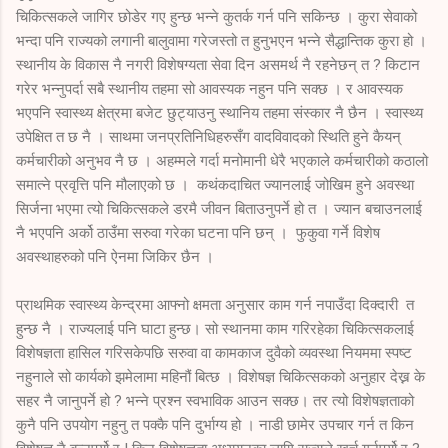
चिकित्सकले जागिर छोडेर गए हुन्छ भन्ने कुतर्क गर्न पनि सकिन्छ । कुरा सेवाको
भन्दा पनि राज्यको लगानी बालुवामा गरेजस्तो त हुनुभएन भन्ने सैद्धान्तिक कुरा हो ।
स्थानीय के विकास नै नगरी विशेषग्यता सेवा दिन असमर्थ नै रहनेछन् त ? किटान
गरेर भन्नुपर्दा सबै स्थानीय तहमा सो आवस्यक नहुन पनि सक्छ । र आवस्यक
भएपनि स्वास्थ्य क्षेत्रमा बजेट छुट्याउनु स्थानिय तहमा संस्कार नै छैन । स्वास्थ्य
उपेक्षित त छ नै । साथमा जनप्रतिनिधिहरुसँग वादविवादको स्थिति हुने कैयन्
कर्मचारीको अनुभव नै छ । अहम्मले गर्दा मनोमानी धेरै भएकाले कर्मचारीको कठालो
समात्ने प्रवृत्ति पनि मौलाएको छ । कथंकदाचित ज्यानलाई जोखिम हुने अवस्था
सिर्जना भएमा त्यो चिकित्सकले डरमै जीवन बिताउनुपर्ने हो त । ज्यान बचाउनलाई
नै भएपनि अर्को ठाउँमा सरुवा गरेका घटना पनि छन् । फुकुवा गर्ने विशेष
अवस्थाहरुको पनि ऐनमा जिकिर छैन ।
प्राथमिक स्वास्थ्य केन्द्रमा आफ्नो क्षमता अनुसार काम गर्न नपाउँदा दिक्दारी त
हुन्छ नै । राज्यलाई पनि घाटा हुन्छ। सो स्थानमा काम गरिरहेका चिकित्सकलाई
विशेषज्ञता हासिल गरिसकेपछि सरुवा वा कामकाज दुवैको व्यवस्था नियममा स्पष्ट
नहुनाले सो कार्यको झमेलामा महिनौं बित्छ । विशेषज्ञ चिकित्सकको अनुहार देख्न के
सहर नै जानुपर्ने हो ? भन्ने प्रश्न स्वभाविक आउन सक्छ। तर त्यो विशेषज्ञताको
कुनै पनि उपयोग नहुनु त पक्कै पनि दुर्भाग्य हो । नाडी छामेर उपचार गर्न त किन