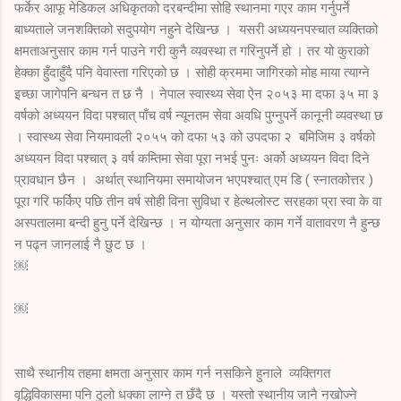
फर्केर आफू मेडिकल अधिकृतको दरबन्दीमा सोहि स्थानमा गएर काम गर्नुपर्ने
बाध्यताले जनशक्तिको सदुपयोग नहुने देखिन्छ । यसरी अध्ययनपस्चात व्यक्तिको
क्षमताअनुसार काम गर्न पाउने गरी कुनै व्यवस्था त गरिनुपर्ने हो । तर यो कुराको
हेक्का हुँदाहुँदै पनि वेवास्ता गरिएको छ । सोही क्रममा जागिरको मोह माया त्याग्ने
इच्छा जागेपनि बन्धन त छ नै । नेपाल स्वास्थ्य सेवा ऐन २०५३ मा दफा ३५ मा ३
वर्षको अध्ययन विदा पश्चात् पाँच वर्ष न्यूनतम सेवा अवधि पुग्नुपर्ने कानूनी व्यवस्था छ
। स्वास्थ्य सेवा नियमावली २०५५ को दफा ५३ को उपदफा २ बमिजिम ३ वर्षको
अध्ययन विदा पश्चात् ३ वर्ष कम्तिमा सेवा पूरा नभई पुनः अर्को अध्ययन विदा दिने
प्रावधान छैन । अर्थात् स्थानियमा समायोजन भएपश्चात् एम डि ( स्नातकोत्तर )
पूरा गरि फर्किए पछि तीन वर्ष सोही विना सुविधा र हेल्थलोस्ट सरहका प्रा स्वा के वा
अस्पतालमा बन्दी हुनु पर्ने देखिन्छ । न योग्यता अनुसार काम गर्ने वातावरण नै हुन्छ
न पढ्न जानलाई नै छुट छ ।
￼
￼
साथै स्थानीय तहमा क्षमता अनुसार काम गर्न नसकिने हुनाले व्यक्तिगत
वृद्धिविकासमा पनि ठुलो धक्का लाग्ने त छँदै छ । यस्तो स्थानीय जानै नखोज्ने