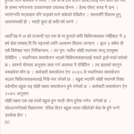
हुनाले जान बाध्याता नै थियो । एम बि बि एस उतीर्ण डाक्टरलाई पनि कति प्रा स्वा
के हरुमा भनेजस्ता उपकरणहरु उपलब्ध छैनन् । हेल्थ पोस्ट सरह नै छन् ।
स्तरोन्नति भएकाहरु पनि फड्को मार्न सकेको देखिदैन । समयसँगै विकास हुनु
अवस्यम्भावी हो । मात्रै कुरा हो कति वर्ष लाग्ने ।
आठौँ तह मे अ को दरबन्दी प्रा स्वा के मा हुनाले कति चिकित्सकहरु त्यँहीबाट नै ३
वर्ष सेवा पश्चात् पि जि पढ्नको लागि अध्ययन विदामा जान्छन् । कूल ३ वर्षमा ती
सबै विशेषज्ञ भएर निस्किन्छन् । तर पुनः फर्केर सोही स्थानमा जानू उपयुक्त
देखिँदैन । स्थानियमा समायोजन भएको चिकित्सकहरुलाई यसले ठूलो मर्का पारेको
छ। आफ्नो योग्यता अनुसार काम गर्न अवस्था नै देखिँदैन । तर हालको कानुन
यसबारेमा मौन छ । कर्मचारी समायोजन ऐन २०७५ ले स्थानियमा समायोजन
भएका चिकित्सकहरूलाई निकै मार परेको छ । बढुवा भएपनि सोही स्थानमै रिक्त
दर्बन्दीमा बढुवा भइ सोही तहमा समायोजन हुने भनेको छ । कर्मचारी समायोजन ऐन
२०७५ अनुसार
सोही तहमा एक तह माथी बढुवा हुन मात्रै योग्य हुनेछ भनेर भनेको छ ।
संघअन्तर्गतको विज्ञापनमा परिक्षा दिएर बढुवा भएमा पहिलेको सेवा के हुने भन्ने
उल्लेख छैन ।
￼