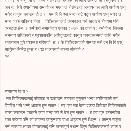
विशेषज्ञ नै बन्नुपर्यो र ! किन विशेषज्ञता अध्ययनका लागि राज्यले खर्च गर्नुपर्यो र ?
अब के सिधै स्थानीयमा समायोजन भएकाले विशेषज्ञता अध्ययनका लागि अयोग्य छन्
भनेर कानुन बनाउने हो त ? एम बि बि एस् भन्दा बढि पढ्न अयोग्य छन् भनेर त
भन्न पक्कै सकिन्न होला । चिकित्सकलाई कामकाज गर्न खटाइने विषयमा पनि
प्रस्टता छैन । कर्मचारी समायोजन ऐनको २०७५ को दफा १० बमोजिम जिल्ला
समन्वय अधिकारी र प्रशासकीय अधिकृतलाई कानुन नबन्दासम्मको लागि भनेर
चलायमान हुने व्यवस्था गरिएको छ । के चिकित्सकको योग्यता सधै एम बि बि एस्
मात्रैमा सिमित हुन्छ र ! खै त त्यसको बारेमा सोचेको ?
￼
समाधान के त ?
सबै चिकित्सकलाई संघबाट नै खटाउने व्यवस्था हुनुपर्छ भन्दा संघीयताको मर्म
विपरित भयो भन्ने आवाज हुन सक्छ । तर प्रा स्वा केमा एउटा विशेषज्ञ चिकित्सकले
समय कटाउन पठाउने काम भन्दा त्यो नै वेश हुन सक्छ । अथवा पुल दरबन्दीमा
राख्न सकेमा पनि सो समस्या कानुनबाट बाधा अड्चन हुने थिएन । कानुन तर्जुमा
गर्ने समयमा क्षमता योग्यतालाई पनि महत्त्वपूर्ण स्थान दिएर चिकित्सकलाई समय र