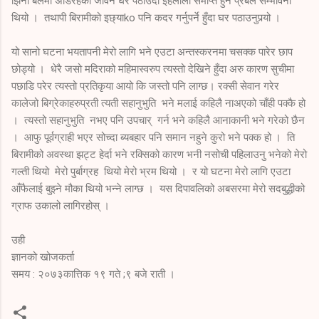
झिनो बलमा अडिरहेको जीवन घर पठाउदा इहलीला समाप्त हुने प्रबल सम्भावना
थियो । तथापी बिरामीको इछ्याko पनि कदर गर्नुपर्ने हुँदा घर पठाउनुपर्‍यो ।
यो सानो घटना भयतापनी मेरो लागि भने एउटा अन्तस्करनमा चसक्क पारेर छाप
छोड्यो । धेरै जसो मदिराको महिमास्वरुप त्यस्तो देखिने हुँदा अरु कारण सुचीमा
पछाडि परेर त्यस्तो प्रतिकृया आयो कि जस्तो पनि लाग्छ। रक्सी सेवान गरेर
कालेजो बिग्रेकाहरुप्रती त्यती सहानुभुति भने मलाई कहिलै नाअएको चाँही पक्कै हो
। त्यस्तो सहानुभुति नभए पनि उपचार् गर्न भने कहिलै आनाकानी भने गरेको छैन
। आफु पूर्वग्राही भएर सोच्दा ब्यबहार पनि समान नहुने कुरो भने पक्क हो । ति
बिरामीको अवस्था झट्ट हेर्दा भने रक्सिको कारण भनी नसोची पहिलाउनु भनेको मेरो
गल्ती थियो मेरो पुर्बाग्रह थियो मेरो भ्रम थियो । र यो घटना मेरो लागि एउटा
आँफैलाई बुझ्ने मौका थियो भन्ने लाग्छ । यस दिपावलिको अबसरमा मेरो सदबुद्धीको
ग्राफ उकालो लागिरहोस् ।
उही
ज्ञानको खोजकर्ता
समय : २०७३कात्तिक १९ गते ;९ बजे राती ।