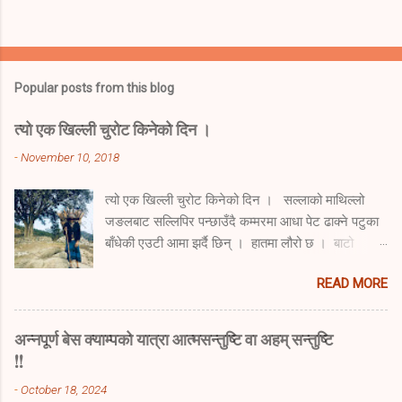
Popular posts from this blog
त्यो एक खिल्ली चुरोट किनेको दिन ।
-
November 10, 2018
त्यो एक खिल्ली चुरोट किनेको दिन । सल्लाको माथिल्लो
जङलबाट सल्लिपिर पन्छाउँदै कम्मरमा आधा पेट ढाक्ने पटुका
बाँधेकी एउटी आमा झर्दै छिन् । हातमा लौरो छ । बाटो
पहिल्याउने र टेक्ने लौरो । बुढेस्कालको एउटै साहारा भनम् ।
READ MORE
थाप्लोमा नाम्लोले थिचेको छ । र पिठ्युमा डोकोभरी दाउरा
बोकेकी छन् । सुस्त सुस्त हिँड्दै अस्पताल प्राङण हुँदै
आउँछिन् । उनी हल्का स्याँ स्याँ गर्दै छिन् । अरुका निम्ती
अन्नपूर्ण बेस क्याम्पको यात्रा आत्मसन्तुष्टि वा अहम् सन्तुष्टि
त अझै तगडा नै देखिन्छिन् । उनको उमेर ढल्किँदै गयो ।
!!
अनुहार चाउरिँदै गयो । उमेर गन्तिले कति पुग्यो, पत्तो छैन।
-
October 18, 2024
कति माघका चिसा सिरेटाले हाने होलान् उनलाई । हरेक