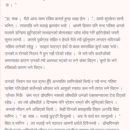
छ । "
"डा. साब । मैले आज सम्म रक्सि कस्तो हुन्छ थाहा छैन । " , लामो सुस्केरा तान्दै
भनिन् । त्यसपछि भने मलाइ झस्यांग भयो । आफ्नै दिमाग पनि मन्द गतिमा अग्लो
फलामे डन्डिमा झुन्डिएको सलाइनको बोत्तलबाट थोपा थोपा गरि झरिरहेको जस्तै
सुस्त लाग्यो । कस्तो पुर्बाग्रह सहित र हेयले मैले त्यो पूर्वनुमान लगाएर मदिराको
महिमा ठानेको रहेछु । फाइल पल्टाएर हेर्दा पो बल्ल वास्तविक कुरो थाहा भयो।
उनको त रोगको निदान नै हुन गर्हो परेको रहेछ । जे भये पनि कालेजोको
समस्याका कारण उनको त्यो अवस्था भएको मा भने संका थिएन। कुरो के भने
रक्सिको कारण भने थिएन।
उनको जिवन पल पल द्रुत हुँदै अन्त्यतिर लागिरहेको थियो र त्यो मन्द गतिमा
प्रबेश गरिरहेको सलैनको थोपामा भने आयुको रफ्तार कम गर्ने तागत भने थिएन ।
प्रेसर निकै कम भएर डोपामिन नामको औषधीले उनको रक्तसन्चारमा टेवा दिएको
रहेछ । तर त्यो औषधीले २ दिन्सम्म पनि प्रेशर राम्रो सँग सुनिएको थिएन ।
कस्सो जीवन भने अडिएको थियो । केही दिनको बसाइपछि तिहार अगाडि बिदा
मागिन । " डा. साब । मलाई छुट्टी दिनुपर्‍यो । अब जे पर्ला घर जानुपर्‍यो । "
बिदा त मागिन । तर मलाई भने पठाउन आफ्नो धर्मले दिदैनथ्यो । डोपामिनको