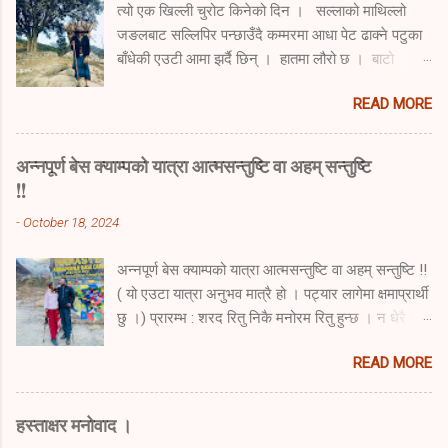
त्यो एक खिल्ली चुरोट किनेको दिन । सल्लाको माथिल्लो
जङलबाट सल्लिपिर पन्छाउँदै कम्मरमा आधा पेट ढाक्ने पटुका
बाँधेकी एउटी आमा झर्दै छिन् । हातमा लौरो छ । बाटो
पहिल्याउने र टेक्ने लौरो । बुढेस्कालको एउटै साहारा भनम् ।
READ MORE
थाप्लोमा नाम्लोले थिचेको छ । र पिठ्युमा डोकोभरी दाउरा
बोकेकी छन् । सुस्त सुस्त हिँड्दै अस्पताल प्राङण हुँदै
आउँछिन् । उनी हल्का स्याँ स्याँ गर्दै छिन् । अरुका निम्ती
अन्नपूर्ण बेस क्याम्पको यात्रा आत्मसन्तुष्टि वा अहम् सन्तुष्टि
त अझै तगडा नै देखिन्छिन् । उनको उमेर ढल्किँदै गयो ।
!!
अनुहार चाउरिँदै गयो । उमेर गन्तिले कति पुग्यो, पत्तो छैन।
-
October 18, 2024
कति माघका चिसा सिरेटाले हाने होलान् उनलाई । हरेक
चुनावमा भोट पनि खस्यो उनको कतिपटक । नातीहरु
अन्नपूर्ण बेस क्याम्पको यात्रा आत्मसन्तुष्टि वा अहम् सन्तुष्टि !!
अमेरिका पुगे । छोराहरु राजधानी पुगे । तर उनको भारी
( यो एउटा यात्रा अनुभव मात्रै हो । पट्यार लागेमा क्षमाप्रार्थी
कत्ति कम भएन । छुटेन त्यो दाउराको भारी कहिल्यै ।
छु ।) प्रारम्भ : शरद रितु निकै मनोरम रितु हुन्छ । न धेरै गर्मी
सल्लिपिरले उनको बाटो सधैं ढाकिदिन्छ । उनी सधैंजस्तो
न धेरै जाडो । चाडपर्वको मौसम । दशैँ तिहार छठ पर्वको मौसम
सल्लिपिर हटाउँदै बाटो आँफै बनाउँदै जङलबाट निस्किन्छिन्
READ MORE
। सबैको विदा आदि पर्ने मौसम । अस्पतालको दैनिकीबाट टाढा
अस्पताल नजिकै । उनको घर पुग...
हुन खोज्ने मनहरु मिल्न पुग्दा यात्राको तय हुने गर्छ। यसपटक
पनि अचानक अन्नपूर्ण बेस क्याम्पको यात्रा तय हुन्छ । र
हस्ताक्षर मनोवाद ।
झिनोमसिनो तयारी गरेर यात्राको लागि ६ जना निस्किन्छौँ ।