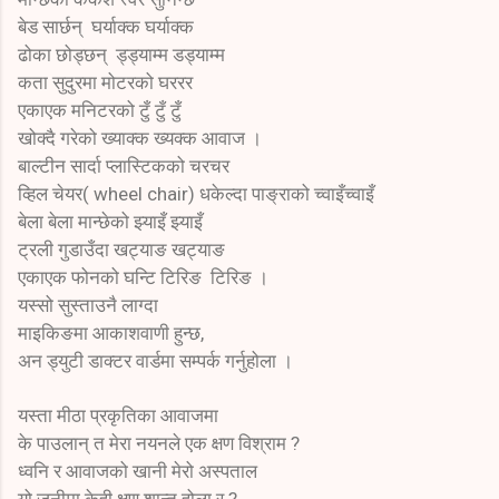
बेड सार्छन् घर्याक्क घर्याक्क
ढोका छोड्छन् ड्ड्याम्म डड्याम्म
कता सुदुरमा मोटरको घररर
एकाएक मनिटरको टुँ टुँ टुँ
खोक्दै गरेको ख्याक्क ख्यक्क आवाज ।
बाल्टीन सार्दा प्लास्टिकको चरचर
व्हिल चेयर( wheel chair) धकेल्दा पाङ्राको च्वाइँच्वाइँ
बेला बेला मान्छेको झ्याइँ झ्याइँ
ट्रली गुडाउँदा खट्याङ खट्याङ
एकाएक फोनको घन्टि टिरिङ टिरिङ ।
यस्सो सुस्ताउनै लाग्दा
माइकिङमा आकाशवाणी हुन्छ,
अन ड्युटी डाक्टर वार्डमा सम्पर्क गर्नुहोला ।
यस्ता मीठा प्रकृतिका आवाजमा
के पाउलान् त मेरा नयनले एक क्षण विश्राम ?
ध्वनि र आवाजको खानी मेरो अस्पताल
यो जुनीमा केही क्षण शान्त होला र ?