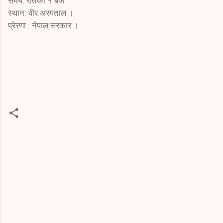
समय: रातको १ बजे
स्थान: वीर अस्पताल ।
प्रेरणा : नेपाल सरकार ।
C
o
m
m
e
n
t