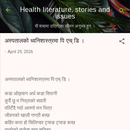
Skip to main content
Health literature, stories and
issues
यी शब्दमा उत्रिएका जीवन अनुभव हुन् ।
अस्पतालको ध्वनिशास्त्रमा पि एच् डि ।
-
April 29, 2026
अस्पतालको ध्वनिशास्त्रमा पि एच् डि ।
कडा ओछ्यान अर्ध कडा सिरानी
कुर्दै छु म निद्राको सवारी
पल्टिँदै गर्दा आफ्नो मन भित्र
जीवनको खाली गाग्री बज्छ
बाहिर कता हो सिलिन्डर ट्याङ ट्याङ बज्छ
मान्छेको कर्कश स्वर सुनिन्छ